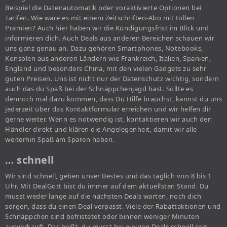
Beispiel die Datenautomatik oder voraktivierte Optionen bei
Tarifen. Wie wäre es mit einem Zeitschriften-Abo mit tollen
Prämien? Auch hier haben wir die Kündigungsfrist im Blick und
informieren dich. Auch Deals aus anderen Bereichen schauen wir
uns ganz genau an. Dazu gehören Smartphones, Notebooks,
Konsolen aus anderen Ländern wie Frankreich, Italien, Spanien,
England und besonders China, mit den vielen Gadgets zu sehr
guten Preisen. Uns ist nicht nur der Datenschutz wichtig, sondern
auch das du Spaß bei der Schnäppchenjagd hast. Sollte es
dennoch mal dazu kommen, dass Du Hilfe brauchst, kannst du uns
jederzeit über das Kontaktformular erreichen und wir helfen dir
gerne weiter. Wenn es notwendig ist, kontaktieren wir auch den
Händler direkt und klären die Angelegenheit, damit wir alle
weiterhin Spaß am Sparen haben.
… schnell
Wir sind schnell, geben unser Bestes und das täglich von 8 bis 1
Uhr. Mit DealGott bist du immer auf dem aktuellsten Stand. Du
musst weder lange auf die nächsten Deals warten, noch dich
sorgen, dass du einen Deal verpasst. Viele der Rabattaktionen und
Schnäppchen sind befristetet oder binnen weniger Minuten
ausverkauft. Das heißt, du musst bei einigen Deals schnell sein,