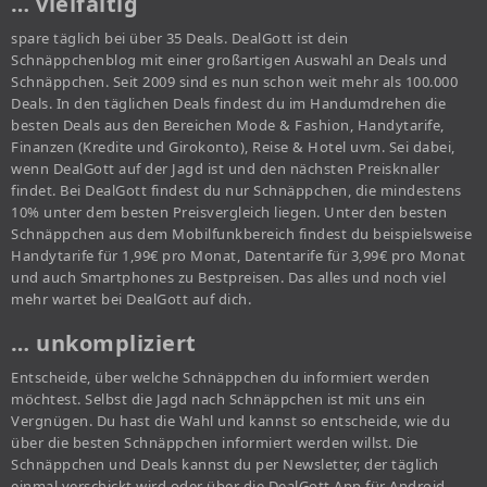
… vielfältig
spare täglich bei über 35 Deals. DealGott ist dein
Schnäppchenblog mit einer großartigen Auswahl an Deals und
Schnäppchen. Seit 2009 sind es nun schon weit mehr als 100.000
Deals. In den täglichen Deals findest du im Handumdrehen die
besten Deals aus den Bereichen Mode & Fashion, Handytarife,
Finanzen (Kredite und Girokonto), Reise & Hotel uvm. Sei dabei,
wenn DealGott auf der Jagd ist und den nächsten Preisknaller
findet. Bei DealGott findest du nur Schnäppchen, die mindestens
10% unter dem besten Preisvergleich liegen. Unter den besten
Schnäppchen aus dem Mobilfunkbereich findest du beispielsweise
Handytarife für 1,99€ pro Monat, Datentarife für 3,99€ pro Monat
und auch Smartphones zu Bestpreisen. Das alles und noch viel
mehr wartet bei DealGott auf dich.
… unkompliziert
Entscheide, über welche Schnäppchen du informiert werden
möchtest. Selbst die Jagd nach Schnäppchen ist mit uns ein
Vergnügen. Du hast die Wahl und kannst so entscheide, wie du
über die besten Schnäppchen informiert werden willst. Die
Schnäppchen und Deals kannst du per Newsletter, der täglich
einmal verschickt wird oder über die DealGott App für Android