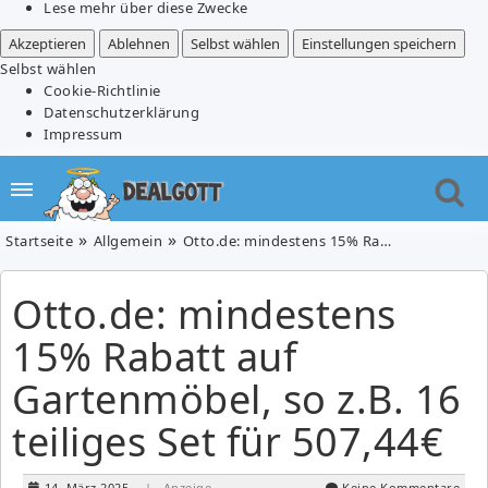
Lese mehr über diese Zwecke
Akzeptieren
Ablehnen
Selbst wählen
Einstellungen speichern
Selbst wählen
Cookie-Richtlinie
Datenschutzerklärung
Impressum
Startseite
Allgemein
Otto.de: mindestens 15% Rabatt auf Gartenmöbel, so z.B. 16 teiliges Set für 507,44€
Otto.de: mindestens
15% Rabatt auf
Gartenmöbel, so z.B. 16
teiliges Set für 507,44€
14. März 2025
| Anzeige
Keine Kommentare