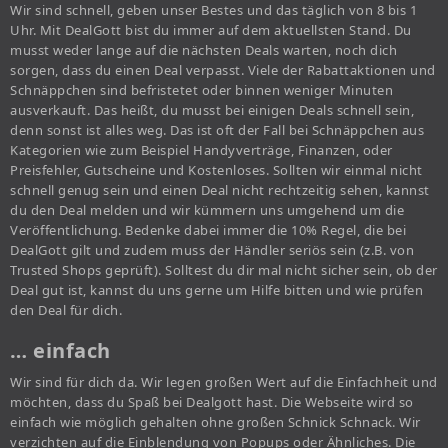
Wir sind schnell, geben unser Bestes und das täglich von 8 bis 1
Uhr. Mit DealGott bist du immer auf dem aktuellsten Stand. Du
musst weder lange auf die nächsten Deals warten, noch dich
sorgen, dass du einen Deal verpasst. Viele der Rabattaktionen und
Schnäppchen sind befristetet oder binnen weniger Minuten
ausverkauft. Das heißt, du musst bei einigen Deals schnell sein,
denn sonst ist alles weg. Das ist oft der Fall bei Schnäppchen aus
Kategorien wie zum Beispiel Handyverträge, Finanzen, oder
Preisfehler, Gutscheine und Kostenloses. Sollten wir einmal nicht
schnell genug sein und einen Deal nicht rechtzeitig sehen, kannst
du den Deal melden und wir kümmern uns umgehend um die
Veröffentlichung. Bedenke dabei immer die 10% Regel, die bei
DealGott gilt und zudem muss der Händler seriös sein (z.B. von
Trusted Shops geprüft). Solltest du dir mal nicht sicher sein, ob der
Deal gut ist, kannst du uns gerne um Hilfe bitten und wie prüfen
den Deal für dich.
… einfach
Wir sind für dich da. Wir legen großen Wert auf die Einfachheit und
möchten, dass du Spaß bei Dealgott hast. Die Webseite wird so
einfach wie möglich gehalten ohne großen Schnick Schnack. Wir
verzichten auf die Einblendung von Popups oder Ähnliches. Die