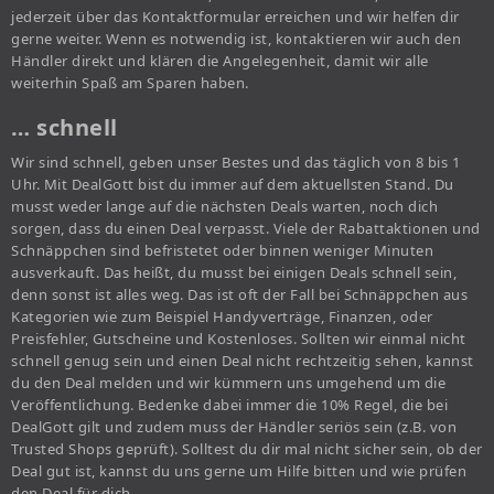
jederzeit über das Kontaktformular erreichen und wir helfen dir
gerne weiter. Wenn es notwendig ist, kontaktieren wir auch den
Händler direkt und klären die Angelegenheit, damit wir alle
weiterhin Spaß am Sparen haben.
… schnell
Wir sind schnell, geben unser Bestes und das täglich von 8 bis 1
Uhr. Mit DealGott bist du immer auf dem aktuellsten Stand. Du
musst weder lange auf die nächsten Deals warten, noch dich
sorgen, dass du einen Deal verpasst. Viele der Rabattaktionen und
Schnäppchen sind befristetet oder binnen weniger Minuten
ausverkauft. Das heißt, du musst bei einigen Deals schnell sein,
denn sonst ist alles weg. Das ist oft der Fall bei Schnäppchen aus
Kategorien wie zum Beispiel Handyverträge, Finanzen, oder
Preisfehler, Gutscheine und Kostenloses. Sollten wir einmal nicht
schnell genug sein und einen Deal nicht rechtzeitig sehen, kannst
du den Deal melden und wir kümmern uns umgehend um die
Veröffentlichung. Bedenke dabei immer die 10% Regel, die bei
DealGott gilt und zudem muss der Händler seriös sein (z.B. von
Trusted Shops geprüft). Solltest du dir mal nicht sicher sein, ob der
Deal gut ist, kannst du uns gerne um Hilfe bitten und wie prüfen
den Deal für dich.