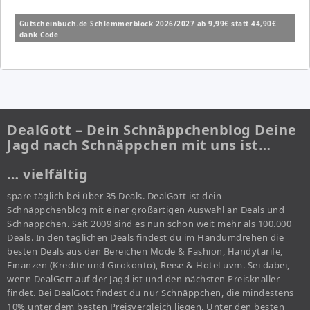
Gutscheinbuch.de Schlemmerblock 2026/2027 ab 9,99€ statt 44,90€
dank Code
DealGott – Dein Schnäppchenblog Deine
Jagd nach Schnäppchen mit uns ist…
… vielfältig
spare täglich bei über 35 Deals. DealGott ist dein
Schnäppchenblog mit einer großartigen Auswahl an Deals und
Schnäppchen. Seit 2009 sind es nun schon weit mehr als 100.000
Deals. In den täglichen Deals findest du im Handumdrehen die
besten Deals aus den Bereichen Mode & Fashion, Handytarife,
Finanzen (Kredite und Girokonto), Reise & Hotel uvm. Sei dabei,
wenn DealGott auf der Jagd ist und den nächsten Preisknaller
findet. Bei DealGott findest du nur Schnäppchen, die mindestens
10% unter dem besten Preisvergleich liegen. Unter den besten