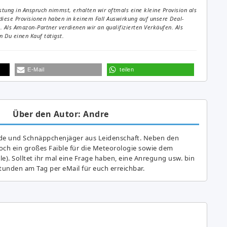
tung in Anspruch nimmst, erhalten wir oftmals eine kleine Provision als
diese Provisionen haben in keinem Fall Auswirkung auf unsere Deal-
Als Amazon-Partner verdienen wir an qualifizierten Verkäufen. Als
 Du einen Kauf tätigst.
E-Mail
teilen
Über den Autor: Andre
de und Schnäppchenjäger aus Leidenschaft. Neben den
ch ein großes Fai­ble für die Meteorologie sowie dem
e). Solltet ihr mal eine Frage haben, eine Anregung usw. bin
tunden am Tag per eMail für euch erreichbar.