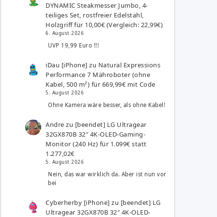
DYNAMIC Steakmesser Jumbo, 4-
teiliges Set, rostfreier Edelstahl,
Holzgriff für 10,00€ (Vergleich: 22,99€)
6. August 2026
UVP 19,99 Euro !!!
iDau [iPhone]
zu
Natural Expressions
Performance 7 Mähroboter (ohne
Kabel, 500 m²) für 669,99€ mit Code
5. August 2026
Ohne Kamera wäre besser, als ohne Kabel!
Andre
zu
[beendet] LG Ultragear
32GX870B 32″ 4K-OLED-Gaming-
Monitor (240 Hz) für 1.099€ statt
1.277,02€
5. August 2026
Nein, das war wirklich da. Aber ist nun vor
bei
Cyberherby [iPhone]
zu
[beendet] LG
Ultragear 32GX870B 32″ 4K-OLED-