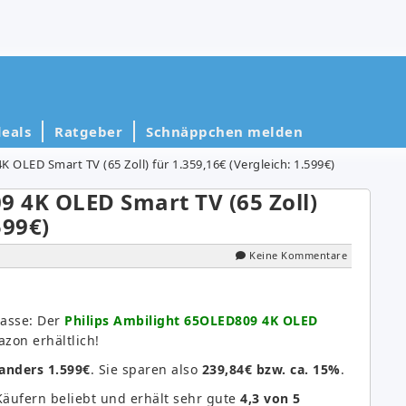
eals
Ratgeber
Schnäppchen melden
 OLED Smart TV (65 Zoll) für 1.359,16€ (Vergleich: 1.599€)
9 4K OLED Smart TV (65 Zoll)
599€)
Keine Kommentare
lasse: Der
Philips Ambilight 65OLED809 4K OLED
zon erhältlich!
anders 1.599€
. Sie sparen also
239,84€ bzw. ca. 15%
.
Käufern beliebt und erhält sehr gute
4,3 von 5