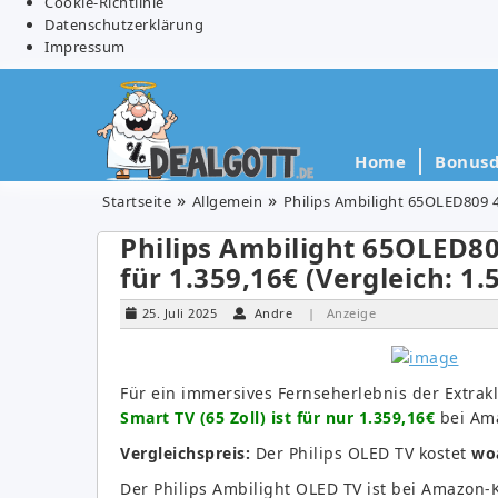
Cookie-Richtlinie
Datenschutzerklärung
Impressum
Home
Bonusd
Startseite
Allgemein
Philips Ambilight 65OLED809 4K
Philips Ambilight 65OLED80
für 1.359,16€ (Vergleich: 1.
25. Juli 2025
Andre
| Anzeige
Für ein immersives Fernseherlebnis der Extrak
Smart TV (65 Zoll) ist für nur 1.359,16€
bei Ama
Vergleichspreis:
Der Philips OLED TV kostet
wo
Der Philips Ambilight OLED TV ist bei Amazon-