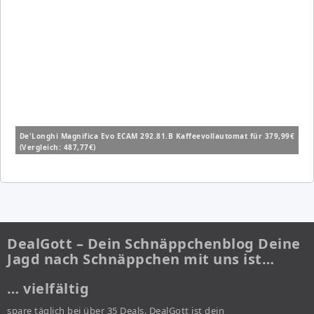
De'Longhi Magnifica Evo ECAM 292.81.B Kaffeevollautomat für 379,99€
(Vergleich: 487,77€)
DealGott – Dein Schnäppchenblog Deine
Jagd nach Schnäppchen mit uns ist…
… vielfältig
spare täglich bei über 35 Deals. DealGott ist dein