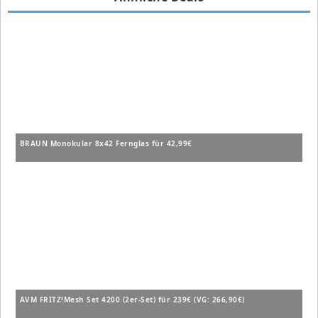
BRAUN Monokular 8x42 Fernglas für 42,99€
AVM FRITZ!Mesh Set 4200 (2er-Set) für 239€ (VG: 266,90€)