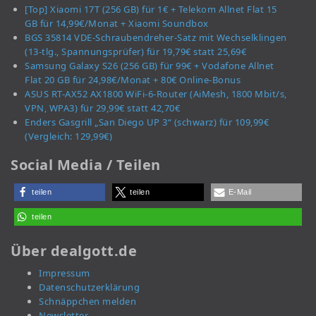
[Top] Xiaomi 17T (256 GB) für 1€ + Telekom Allnet Flat 15
GB für 14,99€/Monat + Xiaomi Soundbox
BGS 35814 VDE-Schraubendreher-Satz mit Wechselklingen
(13-tlg., Spannungsprüfer) für 19,79€ statt 25,69€
Samsung Galaxy S26 (256 GB) für 99€ + Vodafone Allnet
Flat 20 GB für 24,98€/Monat + 80€ Online-Bonus
ASUS RT-AX52 AX1800 WiFi-6-Router (AiMesh, 1800 Mbit/s,
VPN, WPA3) für 29,99€ statt 42,70€
Enders Gasgrill „San Diego UP 3“ (schwarz) für 109,99€
(Vergleich: 129,99€)
Social Media / Teilen
teilen
teilen
E-Mail
teilen
Über dealgott.de
Impressum
Datenschutzerklärung
Schnäppchen melden
Newsletter