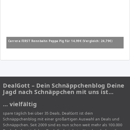
Carrera FIRST Rennbahn Peppa Pig für 14,99€ (Vergleich: 24,79€)
DealGott – Dein Schnäppchenblog Deine
Jagd nach Schnäppchen mit uns ist…
… vielfältig
spare täglich bei über 35 Deals. DealGott ist dein
Schnäppchenblog mit einer großartigen Auswahl an Deals und
Schnäppchen. Seit 2009 sind es nun schon weit mehr als 100.000