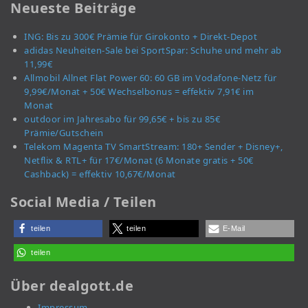
Neueste Beiträge
ING: Bis zu 300€ Prämie für Girokonto + Direkt-Depot
adidas Neuheiten-Sale bei SportSpar: Schuhe und mehr ab
11,99€
Allmobil Allnet Flat Power 60: 60 GB im Vodafone-Netz für
9,99€/Monat + 50€ Wechselbonus = effektiv 7,91€ im
Monat
outdoor im Jahresabo für 99,65€ + bis zu 85€
Prämie/Gutschein
Telekom Magenta TV SmartStream: 180+ Sender + Disney+,
Netflix & RTL+ für 17€/Monat (6 Monate gratis + 50€
Cashback) = effektiv 10,67€/Monat
Social Media / Teilen
teilen
teilen
E-Mail
teilen
Über dealgott.de
Impressum