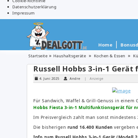
Cookie-Richtlinie
Datenschutzerklärung
Impressum
Home
Bonusd
Startseite
Haushaltsgeräte
Kochen & Essen
Kü
Russell Hobbs 3-in-1 Gerät f
4. Juni 2025
Andre
| Anzeige
Für Sandwich, Waffel & Grill-Genuss in einem 
Hobbs Fiesta 3-in-1 Multifunktionsgerät für n
Im Preisvergleich zahlt man sonst mindestens
Die bisherigen
rund 16.400 Kunden
vergeben e
Info zum Russell Hobbs 3-in-1 Gerät (Modell 2