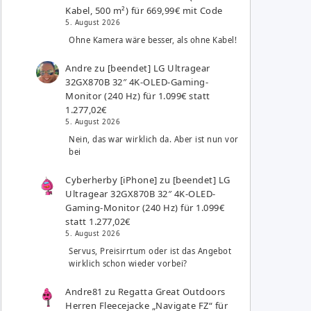
Kabel, 500 m²) für 669,99€ mit Code
5. August 2026
Ohne Kamera wäre besser, als ohne Kabel!
Andre
zu
[beendet] LG Ultragear
32GX870B 32″ 4K-OLED-Gaming-
Monitor (240 Hz) für 1.099€ statt
1.277,02€
5. August 2026
Nein, das war wirklich da. Aber ist nun vor
bei
Cyberherby [iPhone]
zu
[beendet] LG
Ultragear 32GX870B 32″ 4K-OLED-
Gaming-Monitor (240 Hz) für 1.099€
statt 1.277,02€
5. August 2026
Servus, Preisirrtum oder ist das Angebot
wirklich schon wieder vorbei?
Andre81
zu
Regatta Great Outdoors
Herren Fleecejacke „Navigate FZ“ für