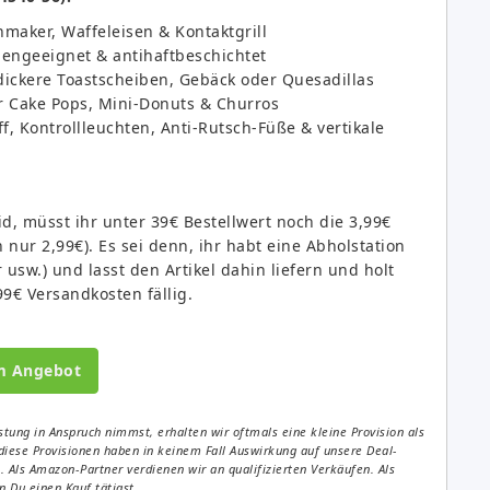
aker, Waffeleisen & Kontaktgrill
ngeeignet & antihaftbeschichtet
ickere Toastscheiben, Gebäck oder Quesadillas
r Cake Pops, Mini-Donuts & Churros
f, Kontrollleuchten, Anti-Rutsch-Füße & vertikale
, müsst ihr unter 39€ Bestellwert noch die 3,99€
ur 2,99€). Es sei denn, ihr habt eine Abholstation
sw.) und lasst den Artikel dahin liefern und holt
9€ Versandkosten fällig.
m Angebot
tung in Anspruch nimmst, erhalten wir oftmals eine kleine Provision als
diese Provisionen haben in keinem Fall Auswirkung auf unsere Deal-
Als Amazon-Partner verdienen wir an qualifizierten Verkäufen. Als
 Du einen Kauf tätigst.