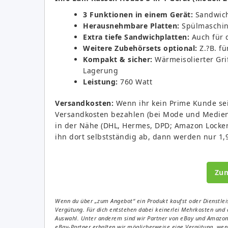
3 Funktionen in einem Gerät:
Sandwichm
Herausnehmbare Platten:
Spülmaschine
Extra tiefe Sandwichplatten:
Auch für d
Weitere Zubehörsets optional:
Z.?B. fü
Kompakt & sicher:
Wärmeisolierter Grif
Lagerung
Leistung:
760 Watt
Versandkosten:
Wenn ihr kein Prime Kunde seid
Versandkosten bezahlen (bei Mode und Medien n
in der Nähe (DHL, Hermes, DPD; Amazon Locker u
ihn dort selbstständig ab, dann werden nur 1,9
Zu
Wenn du über „zum Angebot“ ein Produkt kaufst oder Dienstleis
Vergütung. Für dich entstehen dabei keinerlei Mehrkosten und 
Auswahl. Unter anderem sind wir Partner von eBay und Amazon. 
eBay-Partner erhalten wir möglicherweise eine Vergütung, wenn