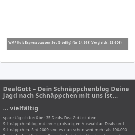
WMF Kult Espressotassen-Set (6-teilig) für 24,99€ (Vergleich: 32,60€)
DealGott – Dein Schnäppchenblog Deine
Jagd nach Schnäppchen mit uns ist…
… vielfältig
spare täglich bei über 35 Deals. DealGott ist dein
Schnäppchenblog mit einer großartigen Auswahl an Deals und
Schnäppchen. Seit 2009 sind es nun schon weit mehr als 100.000