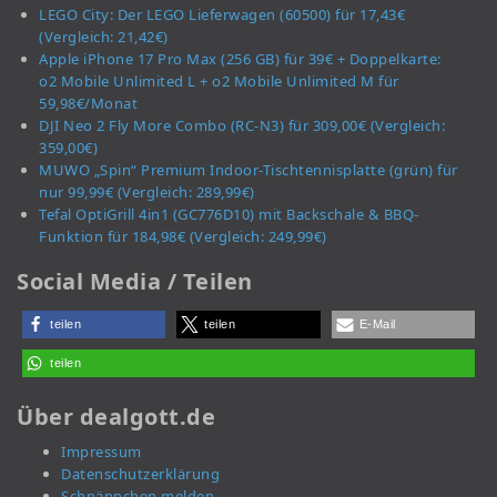
LEGO City: Der LEGO Lieferwagen (60500) für 17,43€
(Vergleich: 21,42€)
Apple iPhone 17 Pro Max (256 GB) für 39€ + Doppelkarte:
o2 Mobile Unlimited L + o2 Mobile Unlimited M für
59,98€/Monat
DJI Neo 2 Fly More Combo (RC-N3) für 309,00€ (Vergleich:
359,00€)
MUWO „Spin“ Premium Indoor-Tischtennisplatte (grün) für
nur 99,99€ (Vergleich: 289,99€)
Tefal OptiGrill 4in1 (GC776D10) mit Backschale & BBQ-
Funktion für 184,98€ (Vergleich: 249,99€)
Social Media / Teilen
teilen
teilen
E-Mail
teilen
Über dealgott.de
Impressum
Datenschutzerklärung
Schnäppchen melden