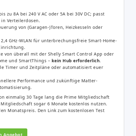
bis zu 8A bei 240 V AC oder 5A bei 30V DC; passt
in Verteilerdosen.
euerung von (Garagen-)Toren, Heizkesseln oder
2,4 GHz-WLAN für unterbrechungsfreie Smart-Home-
Einrichtung.
e von überall mit der Shelly Smart Control App oder
Home und SmartThings –
kein Hub erforderlich
.
lle Timer und Zeitpläne oder automatisiert euer
hnellere Performance und zukünftige Matter-
utomatisierung.
n einmalig 30 Tage lang die Prime Mitgliedschaft
se Mitgliedschaft sogar 6 Monate kostenlos nutzen.
den Monatspreis. Den Link zum kostenlosen Test
m Angebot