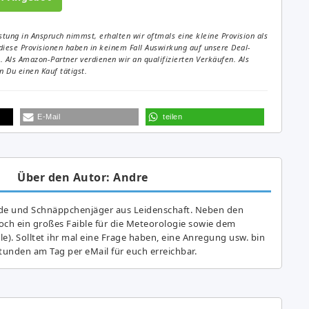
tung in Anspruch nimmst, erhalten wir oftmals eine kleine Provision als
diese Provisionen haben in keinem Fall Auswirkung auf unsere Deal-
Als Amazon-Partner verdienen wir an qualifizierten Verkäufen. Als
 Du einen Kauf tätigst.
E-Mail
teilen
Über den Autor: Andre
de und Schnäppchenjäger aus Leidenschaft. Neben den
ch ein großes Fai­ble für die Meteorologie sowie dem
e). Solltet ihr mal eine Frage haben, eine Anregung usw. bin
tunden am Tag per eMail für euch erreichbar.