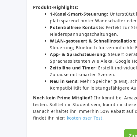
Produkt-Highlights:
1-Kanal-Smart-Steuerung:
Unterstützt 
platzsparend hinter Wandschalter oder 
Potentialfreie Kontakte:
Perfekt zur St
Niederspannungsschaltungen.
WLAN-gesteuert & Schnellinstallation:
Steuerung; Bluetooth für vereinfachte 
App- & Sprachsteuerung:
Steuert Gerät
Sprachassistenten wie Alexa, Google 
Zeitpläne und Timer:
Erstellt individue
Zuhause mit smarten Szenen.
Neu in Gen3:
Mehr Speicher (8 MB), sc
Kompatibilität für leistungsfähigere A
Noch kein Prime Mitglied?
Ihr könnt bei Amazo
testen. Solltet ihr Student sein, könnt ihr die
Danach erhaltet ihr immerhin 50% Rabatt auf 
findet ihr hier:
kostenloser Test
.
Zu