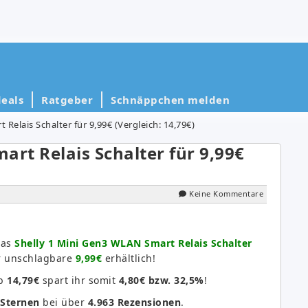
eals
Ratgeber
Schnäppchen melden
Relais Schalter für 9,99€ (Vergleich: 14,79€)
art Relais Schalter für 9,99€
Keine Kommentare
Das
Shelly 1 Mini Gen3 WLAN Smart Relais Schalter
r unschlagbare
9,99€
erhältlich!
ab
14,79€
spart ihr somit
4,80€ bzw. 32,5%
!
 Sternen
bei über
4.963 Rezensionen
.