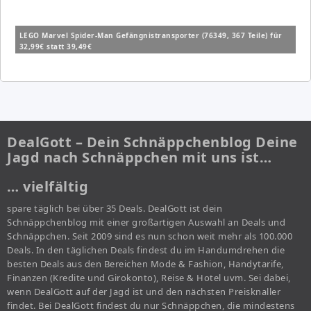
LEGO Marvel Spider-Man Gefängnistransporter (76349, 367 Teile) für
32,99€ statt 39,49€
DealGott – Dein Schnäppchenblog Deine
Jagd nach Schnäppchen mit uns ist…
… vielfältig
spare täglich bei über 35 Deals. DealGott ist dein
Schnäppchenblog mit einer großartigen Auswahl an Deals und
Schnäppchen. Seit 2009 sind es nun schon weit mehr als 100.000
Deals. In den täglichen Deals findest du im Handumdrehen die
besten Deals aus den Bereichen Mode & Fashion, Handytarife,
Finanzen (Kredite und Girokonto), Reise & Hotel uvm. Sei dabei,
wenn DealGott auf der Jagd ist und den nächsten Preisknaller
findet. Bei DealGott findest du nur Schnäppchen, die mindestens