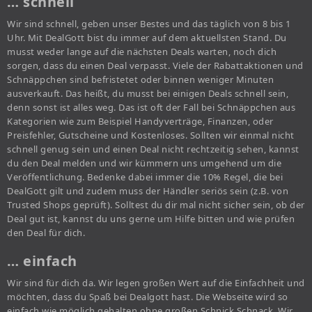
… schnell
Wir sind schnell, geben unser Bestes und das täglich von 8 bis 1
Uhr. Mit DealGott bist du immer auf dem aktuellsten Stand. Du
musst weder lange auf die nächsten Deals warten, noch dich
sorgen, dass du einen Deal verpasst. Viele der Rabattaktionen und
Schnäppchen sind befristetet oder binnen weniger Minuten
ausverkauft. Das heißt, du musst bei einigen Deals schnell sein,
denn sonst ist alles weg. Das ist oft der Fall bei Schnäppchen aus
Kategorien wie zum Beispiel Handyverträge, Finanzen, oder
Preisfehler, Gutscheine und Kostenloses. Sollten wir einmal nicht
schnell genug sein und einen Deal nicht rechtzeitig sehen, kannst
du den Deal melden und wir kümmern uns umgehend um die
Veröffentlichung. Bedenke dabei immer die 10% Regel, die bei
DealGott gilt und zudem muss der Händler seriös sein (z.B. von
Trusted Shops geprüft). Solltest du dir mal nicht sicher sein, ob der
Deal gut ist, kannst du uns gerne um Hilfe bitten und wie prüfen
den Deal für dich.
… einfach
Wir sind für dich da. Wir legen großen Wert auf die Einfachheit und
möchten, dass du Spaß bei Dealgott hast. Die Webseite wird so
einfach wie möglich gehalten ohne großen Schnick Schnack. Wir