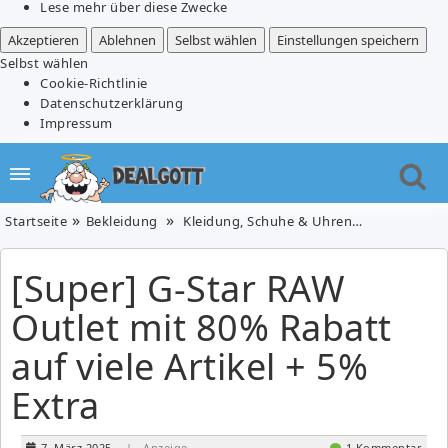
Lese mehr über diese Zwecke
Akzeptieren
Ablehnen
Selbst wählen
Einstellungen speichern
Selbst wählen
Cookie-Richtlinie
Datenschutzerklärung
Impressum
Startseite
Bekleidung
Kleidung, Schuhe & Uhren
[Super] G-St
[Super] G-Star RAW
Outlet mit 80% Rabatt
auf viele Artikel + 5%
Extra
7. März 2025
| Anzeige
1 Kommentar