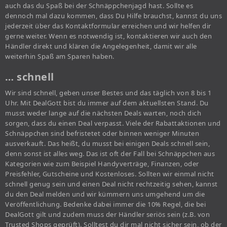
auch das du Spaß bei der Schnäppchenjagd hast. Sollte es
dennoch mal dazu kommen, dass Du Hilfe brauchst, kannst du uns
jederzeit über das Kontaktformular erreichen und wir helfen dir
gerne weiter. Wenn es notwendig ist, kontaktieren wir auch den
Händler direkt und klären die Angelegenheit, damit wir alle
weiterhin Spaß am Sparen haben.
… schnell
Wir sind schnell, geben unser Bestes und das täglich von 8 bis 1
Uhr. Mit DealGott bist du immer auf dem aktuellsten Stand. Du
musst weder lange auf die nächsten Deals warten, noch dich
sorgen, dass du einen Deal verpasst. Viele der Rabattaktionen und
Schnäppchen sind befristetet oder binnen weniger Minuten
ausverkauft. Das heißt, du musst bei einigen Deals schnell sein,
denn sonst ist alles weg. Das ist oft der Fall bei Schnäppchen aus
Kategorien wie zum Beispiel Handyverträge, Finanzen, oder
Preisfehler, Gutscheine und Kostenloses. Sollten wir einmal nicht
schnell genug sein und einen Deal nicht rechtzeitig sehen, kannst
du den Deal melden und wir kümmern uns umgehend um die
Veröffentlichung. Bedenke dabei immer die 10% Regel, die bei
DealGott gilt und zudem muss der Händler seriös sein (z.B. von
Trusted Shops geprüft). Solltest du dir mal nicht sicher sein, ob der