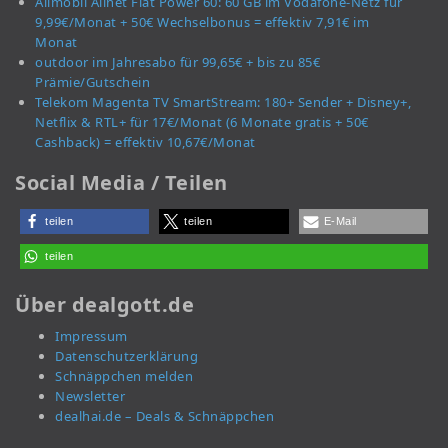
Allmobil Allnet Flat Power 60: 60 GB im Vodafone-Netz für
9,99€/Monat + 50€ Wechselbonus = effektiv 7,91€ im
Monat
outdoor im Jahresabo für 99,65€ + bis zu 85€
Prämie/Gutschein
Telekom Magenta TV SmartStream: 180+ Sender + Disney+,
Netflix & RTL+ für 17€/Monat (6 Monate gratis + 50€
Cashback) = effektiv 10,67€/Monat
Social Media / Teilen
teilen
teilen
E-Mail
teilen
Über dealgott.de
Impressum
Datenschutzerklärung
Schnäppchen melden
Newsletter
dealhai.de – Deals & Schnäppchen