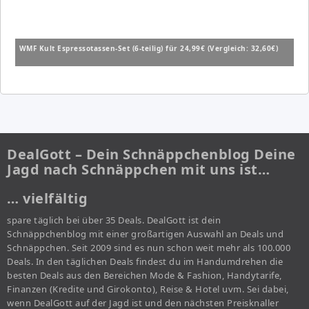
WMF Kult Espressotassen-Set (6-teilig) für 24,99€ (Vergleich: 32,60€)
DealGott – Dein Schnäppchenblog Deine
Jagd nach Schnäppchen mit uns ist…
… vielfältig
spare täglich bei über 35 Deals. DealGott ist dein
Schnäppchenblog mit einer großartigen Auswahl an Deals und
Schnäppchen. Seit 2009 sind es nun schon weit mehr als 100.000
Deals. In den täglichen Deals findest du im Handumdrehen die
besten Deals aus den Bereichen Mode & Fashion, Handytarife,
Finanzen (Kredite und Girokonto), Reise & Hotel uvm. Sei dabei,
wenn DealGott auf der Jagd ist und den nächsten Preisknaller