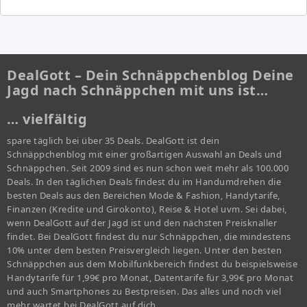
DealGott – Dein Schnäppchenblog Deine
Jagd nach Schnäppchen mit uns ist…
… vielfältig
spare täglich bei über 35 Deals. DealGott ist dein
Schnäppchenblog mit einer großartigen Auswahl an Deals und
Schnäppchen. Seit 2009 sind es nun schon weit mehr als 100.000
Deals. In den täglichen Deals findest du im Handumdrehen die
besten Deals aus den Bereichen Mode & Fashion, Handytarife,
Finanzen (Kredite und Girokonto), Reise & Hotel uvm. Sei dabei,
wenn DealGott auf der Jagd ist und den nächsten Preisknaller
findet. Bei DealGott findest du nur Schnäppchen, die mindestens
10% unter dem besten Preisvergleich liegen. Unter den besten
Schnäppchen aus dem Mobilfunkbereich findest du beispielsweise
Handytarife für 1,99€ pro Monat, Datentarife für 3,99€ pro Monat
und auch Smartphones zu Bestpreisen. Das alles und noch viel
mehr wartet bei DealGott auf dich.