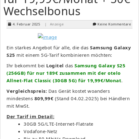
Wechselbonus
4. Februar 2025
| Anzeige
Keine Kommentare
Ein starkes Angebot für alle, die das
Samsung Galaxy
S25
mit einem 5G-Tarif kombinieren möchten:
Ihr bekommt bei
Logitel
das
Samsung Galaxy S25
(256GB) für nur 189€ zusammen mit der otelo
Allnet-Flat Classic (30GB 5G) für 19,99€/Monat
.
Vergleichspreis:
Das Gerät kostet woanders
mindestens
809,99€
(Stand 04.02.2025) bei Händlern
mit MwSt.
Der Tarif im Detail:
30GB 5G/LTE-Internet-Flatrate
Vodafone-Netz
Bis zu 50 Mbit/s Download