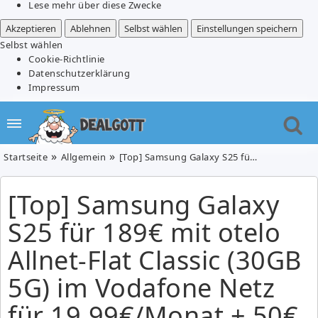
Lese mehr über diese Zwecke
Akzeptieren
Ablehnen
Selbst wählen
Einstellungen speichern
Selbst wählen
Cookie-Richtlinie
Datenschutzerklärung
Impressum
Startseite
Allgemein
[Top] Samsung Galaxy S25 für 189€ mit otelo Allnet-Flat Classic (30GB 5G) im Vodafone Netz für 19,99€/Monat + 50€ Wechselbonus
[Top] Samsung Galaxy
S25 für 189€ mit otelo
Allnet-Flat Classic (30GB
5G) im Vodafone Netz
für 19,99€/Monat + 50€