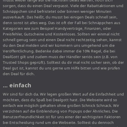
musst weder lange auf die nächsten Deals warten, noch dich
sorgen, dass du einen Deal verpasst. Viele der Rabattaktionen und
Schnäppchen sind befristetet oder binnen weniger Minuten
ausverkauft. Das heißt, du musst bei einigen Deals schnell sein,
denn sonst ist alles weg. Das ist oft der Fall bei Schnäppchen aus
Kategorien wie zum Beispiel Handyverträge, Finanzen, oder
Preisfehler, Gutscheine und Kostenloses. Sollten wir einmal nicht
schnell genug sein und einen Deal nicht rechtzeitig sehen, kannst
du den Deal melden und wir kümmern uns umgehend um die
Veröffentlichung. Bedenke dabei immer die 10% Regel, die bei
DealGott gilt und zudem muss der Händler seriös sein (z.B. von
Trusted Shops geprüft). Solltest du dir mal nicht sicher sein, ob der
Deal gut ist, kannst du uns gerne um Hilfe bitten und wie prüfen
den Deal für dich.
… einfach
Wir sind für dich da. Wir legen großen Wert auf die Einfachheit und
möchten, dass du Spaß bei Dealgott hast. Die Webseite wird so
einfach wie möglich gehalten ohne großen Schnick Schnack. Wir
verzichten auf die Einblendung von Popups oder Ähnliches. Die
Benutzerfreundlichkeit ist für uns einer der wichtigsten Faktoren
bei Entscheidung rund um die Webseite. Solltest du dennoch