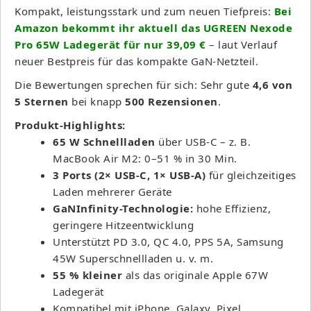
Kompakt, leistungsstark und zum neuen Tiefpreis:
Bei
Amazon bekommt ihr aktuell das UGREEN Nexode
Pro 65W Ladegerät für nur 39,09 €
– laut Verlauf
neuer Bestpreis für das kompakte GaN-Netzteil.
Die Bewertungen sprechen für sich: Sehr gute
4,6 von
5 Sternen
bei knapp
500 Rezensionen
.
Produkt-Highlights:
65 W Schnellladen
über USB-C – z. B.
MacBook Air M2: 0–51 % in 30 Min.
3 Ports (2× USB-C, 1× USB-A)
für gleichzeitiges
Laden mehrerer Geräte
GaNInfinity-Technologie:
hohe Effizienz,
geringere Hitzeentwicklung
Unterstützt PD 3.0, QC 4.0, PPS 5A, Samsung
45W Superschnellladen u. v. m.
55 % kleiner
als das originale Apple 67W
Ladegerät
Kompatibel mit iPhone, Galaxy, Pixel,