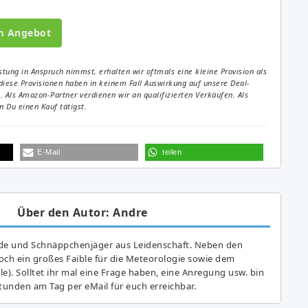
m Angebot
tung in Anspruch nimmst, erhalten wir oftmals eine kleine Provision als
diese Provisionen haben in keinem Fall Auswirkung auf unsere Deal-
Als Amazon-Partner verdienen wir an qualifizierten Verkäufen. Als
 Du einen Kauf tätigst.
E-Mail
teilen
Über den Autor: Andre
de und Schnäppchenjäger aus Leidenschaft. Neben den
ch ein großes Fai­ble für die Meteorologie sowie dem
e). Solltet ihr mal eine Frage haben, eine Anregung usw. bin
tunden am Tag per eMail für euch erreichbar.