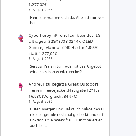
1.277,02€
5. August 2026
Nein, das war wirklich da. Aber ist nun vor
bei
Cyberherby [iPhone]
zu
[beendet] LG
Ultragear 32GX870B 32″ 4K-OLED-
Gaming-Monitor (240 Hz) für 1.099€
statt 1.277,02€
5. August 2026
Servus, Preisirrtum oder ist das Angebot
wirklich schon wieder vorbei?
Andre81
zu
Regatta Great Outdoors
Herren Fleecejacke „Navigate FZ“ für
16,98€ (Vergleich: 34,94€)
4. August 2026
Guten Morgen und Hallo! Ich habde den Li
nk jetzt gerade nochmal gecheckt und er f
unktioniert einwandfrei... Funktioniert er
auch bei…