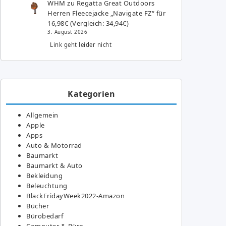
WHM
zu
Regatta Great Outdoors
Herren Fleecejacke „Navigate FZ“ für
16,98€ (Vergleich: 34,94€)
3. August 2026
Link geht leider nicht
Kategorien
Allgemein
Apple
Apps
Auto & Motorrad
Baumarkt
Baumarkt & Auto
Bekleidung
Beleuchtung
BlackFridayWeek2022-Amazon
Bücher
Bürobedarf
Computer & Büro