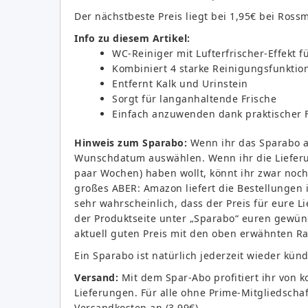
Der nächstbeste Preis liegt bei 1,95€ bei Rossm
Info zu diesem Artikel:
WC-Reiniger mit Lufterfrischer-Effekt f
Kombiniert 4 starke Reinigungsfunktio
Entfernt Kalk und Urinstein
Sorgt für langanhaltende Frische
Einfach anzuwenden dank praktischer 
Hinweis zum Sparabo:
Wenn ihr das Sparabo an
Wunschdatum auswählen. Wenn ihr die Lieferu
paar Wochen) haben wollt, könnt ihr zwar noc
großes ABER: Amazon liefert die Bestellungen 
sehr wahrscheinlich, dass der Preis für eure L
der Produktseite unter „Sparabo“ euren gewün
aktuell guten Preis mit den oben erwähnten Ra
Ein Sparabo ist natürlich jederzeit wieder kün
Versand:
Mit dem Spar-Abo profitiert ihr von 
Lieferungen. Für alle ohne Prime-Mitgliedschaf
Versandkosten an (3,99€).