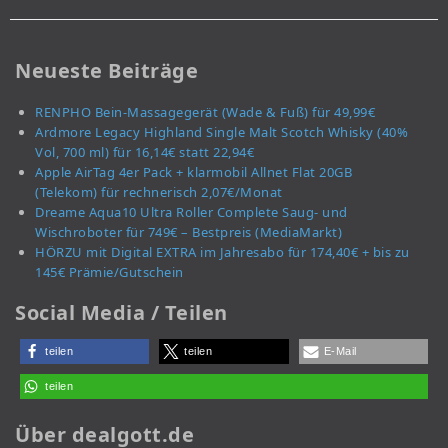
Neueste Beiträge
RENPHO Bein-Massagegerät (Wade & Fuß) für 49,99€
Ardmore Legacy Highland Single Malt Scotch Whisky (40%
Vol, 700 ml) für 16,14€ statt 22,94€
Apple AirTag 4er Pack + klarmobil Allnet Flat 20GB
(Telekom) für rechnerisch 2,07€/Monat
Dreame Aqua10 Ultra Roller Complete Saug- und
Wischroboter für 749€ – Bestpreis (MediaMarkt)
HÖRZU mit Digital EXTRA im Jahresabo für 174,40€ + bis zu
145€ Prämie/Gutschein
Social Media / Teilen
teilen
teilen
E-Mail
teilen
Über dealgott.de