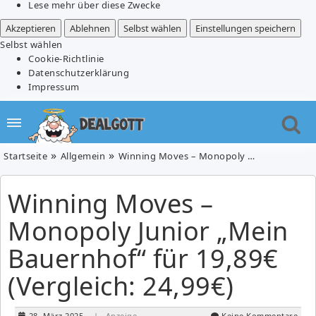
Lese mehr über diese Zwecke
Akzeptieren
Ablehnen
Selbst wählen
Einstellungen speichern
Selbst wählen
Cookie-Richtlinie
Datenschutzerklärung
Impressum
Startseite
Allgemein
Winning Moves – Monopoly Junior „Mein Bauernhof“ für 19,89€ (Vergleich: 24,99€)
Winning Moves –
Monopoly Junior „Mein
Bauernhof“ für 19,89€
(Vergleich: 24,99€)
28. März 2025
| Anzeige
Keine Kommentare