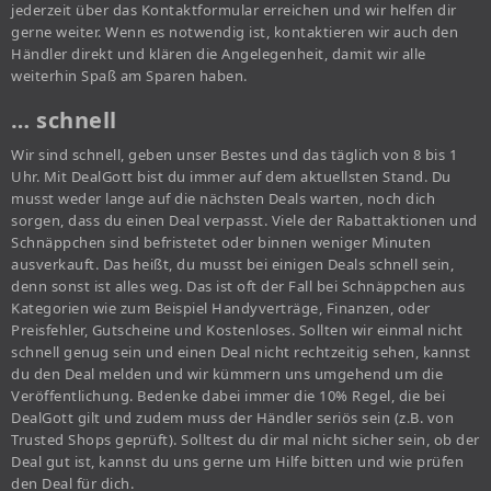
jederzeit über das Kontaktformular erreichen und wir helfen dir
gerne weiter. Wenn es notwendig ist, kontaktieren wir auch den
Händler direkt und klären die Angelegenheit, damit wir alle
weiterhin Spaß am Sparen haben.
… schnell
Wir sind schnell, geben unser Bestes und das täglich von 8 bis 1
Uhr. Mit DealGott bist du immer auf dem aktuellsten Stand. Du
musst weder lange auf die nächsten Deals warten, noch dich
sorgen, dass du einen Deal verpasst. Viele der Rabattaktionen und
Schnäppchen sind befristetet oder binnen weniger Minuten
ausverkauft. Das heißt, du musst bei einigen Deals schnell sein,
denn sonst ist alles weg. Das ist oft der Fall bei Schnäppchen aus
Kategorien wie zum Beispiel Handyverträge, Finanzen, oder
Preisfehler, Gutscheine und Kostenloses. Sollten wir einmal nicht
schnell genug sein und einen Deal nicht rechtzeitig sehen, kannst
du den Deal melden und wir kümmern uns umgehend um die
Veröffentlichung. Bedenke dabei immer die 10% Regel, die bei
DealGott gilt und zudem muss der Händler seriös sein (z.B. von
Trusted Shops geprüft). Solltest du dir mal nicht sicher sein, ob der
Deal gut ist, kannst du uns gerne um Hilfe bitten und wie prüfen
den Deal für dich.