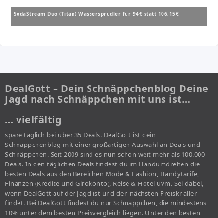
SodaStream Duo (Titan) Wassersprudler für 94€ statt 106,15€
DealGott – Dein Schnäppchenblog Deine
Jagd nach Schnäppchen mit uns ist…
… vielfältig
spare täglich bei über 35 Deals. DealGott ist dein
Schnäppchenblog mit einer großartigen Auswahl an Deals und
Schnäppchen. Seit 2009 sind es nun schon weit mehr als 100.000
Deals. In den täglichen Deals findest du im Handumdrehen die
besten Deals aus den Bereichen Mode & Fashion, Handytarife,
Finanzen (Kredite und Girokonto), Reise & Hotel uvm. Sei dabei,
wenn DealGott auf der Jagd ist und den nächsten Preisknaller
findet. Bei DealGott findest du nur Schnäppchen, die mindestens
10% unter dem besten Preisvergleich liegen. Unter den besten