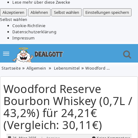
Lese mehr über diese Zwecke
Akzeptieren
Ablehnen
Selbst wählen
Einstellungen speichern
Selbst wählen
Cookie-Richtlinie
Datenschutzerklärung
Impressum
Startseite
Allgemein
Lebensmittel
Woodford Reserve Bourbon Whiskey (0,7L / 43,2%) für 24,21€ (Vergleich: 30,11€)
Woodford Reserve
Bourbon Whiskey (0,7L /
43,2%) für 24,21€
(Vergleich: 30,11€)
24. März 2025
| Anzeige
Keine Kommentare