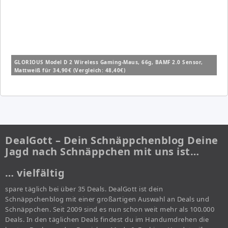
GLORIOUS Model D 2 Wireless Gaming-Maus, 66g, BAMF 2.0 Sensor,
Mattweiß für 34,90€ (Vergleich: 48,40€)
DealGott – Dein Schnäppchenblog Deine
Jagd nach Schnäppchen mit uns ist…
… vielfältig
spare täglich bei über 35 Deals. DealGott ist dein
Schnäppchenblog mit einer großartigen Auswahl an Deals und
Schnäppchen. Seit 2009 sind es nun schon weit mehr als 100.000
Deals. In den täglichen Deals findest du im Handumdrehen die