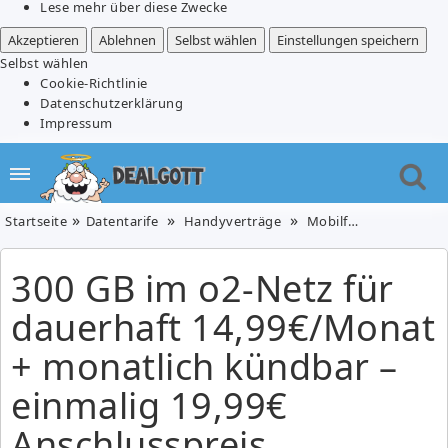
Lese mehr über diese Zwecke
Akzeptieren
Ablehnen
Selbst wählen
Einstellungen speichern
Selbst wählen
Cookie-Richtlinie
Datenschutzerklärung
Impressum
Startseite
Datentarife
Handyverträge
Mobilfunk
300 GB i
300 GB im o2-Netz für
dauerhaft 14,99€/Monat
+ monatlich kündbar –
einmalig 19,99€
Anschlusspreis