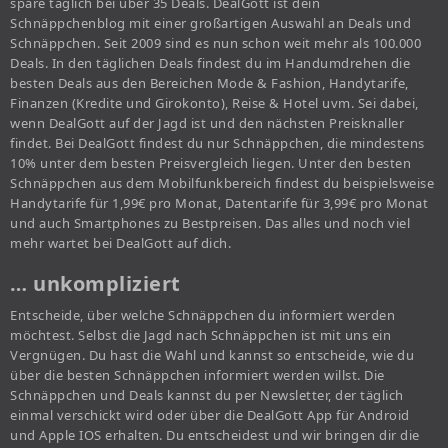
spare täglich bei über 35 Deals. DealGott ist dein
Schnäppchenblog mit einer großartigen Auswahl an Deals und
Schnäppchen. Seit 2009 sind es nun schon weit mehr als 100.000
Deals. In den täglichen Deals findest du im Handumdrehen die
besten Deals aus den Bereichen Mode & Fashion, Handytarife,
Finanzen (Kredite und Girokonto), Reise & Hotel uvm. Sei dabei,
wenn DealGott auf der Jagd ist und den nächsten Preisknaller
findet. Bei DealGott findest du nur Schnäppchen, die mindestens
10% unter dem besten Preisvergleich liegen. Unter den besten
Schnäppchen aus dem Mobilfunkbereich findest du beispielsweise
Handytarife für 1,99€ pro Monat, Datentarife für 3,99€ pro Monat
und auch Smartphones zu Bestpreisen. Das alles und noch viel
mehr wartet bei DealGott auf dich.
… unkompliziert
Entscheide, über welche Schnäppchen du informiert werden
möchtest. Selbst die Jagd nach Schnäppchen ist mit uns ein
Vergnügen. Du hast die Wahl und kannst so entscheide, wie du
über die besten Schnäppchen informiert werden willst. Die
Schnäppchen und Deals kannst du per Newsletter, der täglich
einmal verschickt wird oder über die DealGott App für Android
und Apple IOS erhalten. Du entscheidest und wir bringen dir die