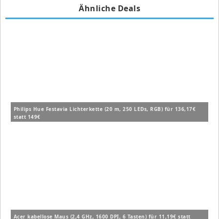
Ähnliche Deals
Philips Hue Festavia Lichterkette (20 m, 250 LEDs, RGB) für 136,17€
statt 149€
Acer kabellose Maus (2,4 GHz, 1600 DPI, 6 Tasten) für 11,19€ statt