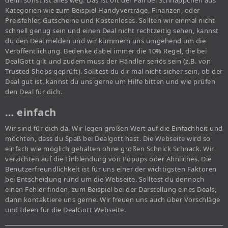
denn sonst ist alles weg. Das ist oft der Fall bei Schnäppchen aus
Kategorien wie zum Beispiel Handyverträge, Finanzen, oder
Preisfehler, Gutscheine und Kostenloses. Sollten wir einmal nicht
schnell genug sein und einen Deal nicht rechtzeitig sehen, kannst
du den Deal melden und wir kümmern uns umgehend um die
Veröffentlichung. Bedenke dabei immer die 10% Regel, die bei
DealGott gilt und zudem muss der Händler seriös sein (z.B. von
Trusted Shops geprüft). Solltest du dir mal nicht sicher sein, ob der
Deal gut ist, kannst du uns gerne um Hilfe bitten und wie prüfen
den Deal für dich.
… einfach
Wir sind für dich da. Wir legen großen Wert auf die Einfachheit und
möchten, dass du Spaß bei Dealgott hast. Die Webseite wird so
einfach wie möglich gehalten ohne großen Schnick Schnack. Wir
verzichten auf die Einblendung von Popups oder Ähnliches. Die
Benutzerfreundlichkeit ist für uns einer der wichtigsten Faktoren
bei Entscheidung rund um die Webseite. Solltest du dennoch
einen Fehler finden, zum Beispiel bei der Darstellung eines Deals,
dann kontaktiere uns gerne. Wir freuen uns auch über Vorschläge
und Ideen für die DealGott Webseite.