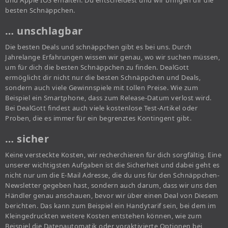
und Apple IOS erhalten. Du entscheidest und wir bringen dir die
besten Schnäppchen.
… unschlagbar
Die besten Deals und schnäppchen gibt es bei uns. Durch
Jahrelange Erfahrungen wissen wir genau, wo wir suchen müssen,
um für dich die besten Schnäppchen zu finden. DealGott
ermöglicht dir nicht nur die besten Schnäppchen und Deals,
sondern auch viele Gewinnspiele mit tollen Preise. Wie zum
Beispiel ein Smartphone, dass zum Release-Datum verlost wird.
Bei DealGott findest auch viele kostenlose Test-Artikel oder
Proben, die es immer für ein begrenztes Kontingent gibt.
… sicher
Keine versteckte Kosten, wir recherchieren für dich sorgfältig. Eine
unserer wichtigsten Aufgaben ist die Sicherheit und dabei geht es
nicht nur um die E-Mail Adresse, die du uns für den Schnäppchen-
Newsletter gegeben hast, sondern auch darum, dass wir uns den
Händler genau anschauen, bevor wir über einen Deal von Diesem
berichten. Das kann zum Beispiel ein Handytarif sein, bei dem im
Kleingedruckten weitere Kosten entstehen können, wie zum
Beispiel die Datenautomatik oder voraktivierte Optionen bei