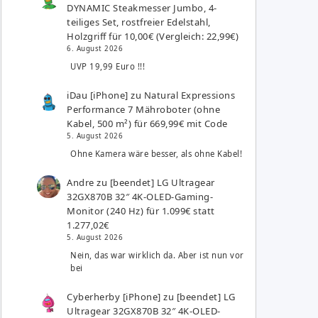
DYNAMIC Steakmesser Jumbo, 4-
teiliges Set, rostfreier Edelstahl,
Holzgriff für 10,00€ (Vergleich: 22,99€)
6. August 2026
UVP 19,99 Euro !!!
iDau [iPhone]
zu
Natural Expressions
Performance 7 Mähroboter (ohne
Kabel, 500 m²) für 669,99€ mit Code
5. August 2026
Ohne Kamera wäre besser, als ohne Kabel!
Andre
zu
[beendet] LG Ultragear
32GX870B 32″ 4K-OLED-Gaming-
Monitor (240 Hz) für 1.099€ statt
1.277,02€
5. August 2026
Nein, das war wirklich da. Aber ist nun vor
bei
Cyberherby [iPhone]
zu
[beendet] LG
Ultragear 32GX870B 32″ 4K-OLED-