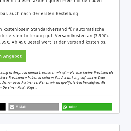
d nehmt diesen aktuell guten Preis mit den oben
dbar, auch nach der ersten Bestellung.
von kostenlosem Standardversand für automatische
 der ersten Lieferung ggf. Versandkosten an (3,99€).
1,99€. Ab 49€ Bestellwert ist der Versand kostenlos.
m Angebot
tung in Anspruch nimmst, erhalten wir oftmals eine kleine Provision als
diese Provisionen haben in keinem Fall Auswirkung auf unsere Deal-
Als Amazon-Partner verdienen wir an qualifizierten Verkäufen. Als
 Du einen Kauf tätigst.
E-Mail
teilen