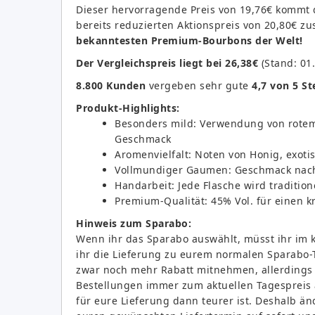
Dieser hervorragende Preis von 19,76€ kommt
bereits reduzierten Aktionspreis von 20,80€ z
bekanntesten Premium-Bourbons der Welt!
Der Vergleichspreis liegt bei 26,38€
(Stand: 01.
8.800 Kunden
vergeben sehr gute
4,7 von 5 S
Produkt-Highlights:
Besonders mild: Verwendung von rotem
Geschmack
Aromenvielfalt: Noten von Honig, exoti
Vollmundiger Gaumen: Geschmack nach 
Handarbeit: Jede Flasche wird traditio
Premium-Qualität: 45% Vol. für einen 
Hinweis zum Sparabo:
Wenn ihr das Sparabo auswählt, müsst ihr im
ihr die Lieferung zu eurem normalen Sparabo-T
zwar noch mehr Rabatt mitnehmen, allerdings 
Bestellungen immer zum aktuellen Tagespreis a
für eure Lieferung dann teurer ist. Deshalb än