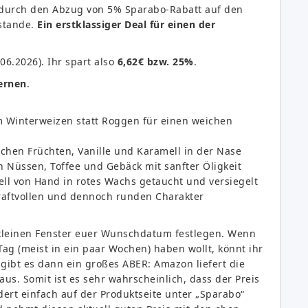
 durch den Abzug von 5% Sparabo-Rabatt auf den
ustande.
Ein erstklassiger Deal für einen der
06.2026). Ihr spart also
6,62€ bzw. 25%
.
ternen
.
 Winterweizen statt Roggen für einen weichen
schen Früchten, Vanille und Karamell in der Nase
Nüssen, Toffee und Gebäck mit sanfter Öligkeit
nell von Hand in rotes Wachs getaucht und versiegelt
kraftvollen und dennoch runden Charakter
 kleinen Fenster euer Wunschdatum festlegen. Wenn
ag (meist in ein paar Wochen) haben wollt, könnt ihr
gibt es dann ein großes ABER: Amazon liefert die
us. Somit ist es sehr wahrscheinlich, dass der Preis
dert einfach auf der Produktseite unter „Sparabo“