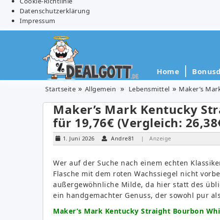
Cookie-Richtlinie
Datenschutzerklärung
Impressum
Home
Bonusd
Startseite
Allgemein
Lebensmittel
Maker’s Mark
Maker’s Mark Kentucky Str
für 19,76€ (Vergleich: 26,38
1. Juni 2026
Andre81
| Anzeige
Wer auf der Suche nach einem echten Klassike
Flasche mit dem roten Wachssiegel nicht vorbe
außergewöhnliche Milde, da hier statt des üb
ein handgemachter Genuss, der sowohl pur als
Maker’s Mark Kentucky Straight Bourbon Whis