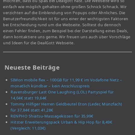
möchten, dass du Spaß bei Dealgott hast. Die Webseite wird so
einfach wie möglich gehalten ohne großen Schnick Schnack. Wir
verzichten auf die Einblendung von Popups oder Ähnliches. Die
Benutzerfreundlichkeit ist für uns einer der wichtigsten Faktoren
bei Entscheidung rund um die Webseite. Solltest du dennoch
einen Fehler finden, zum Beispiel bei der Darstellung eines Deals,
dann kontaktiere uns gerne. Wir freuen uns auch über Vorschläge
und Ideen für die DealGott Webseite.
Neueste Beiträge
SIMon mobile flex – 100GB für 11,99 € im Vodafone Netz –
monatlich kündbar – kein Anschlusspreis
Ravensburger Last One Laughing (LOL) Partyspiel für
14,04€ statt 19,64€
Tommy Hilfiger Herren Geldbeutel Eton (Leder, Münzfach)
für 37,84€ statt 41,28€
RENPHO Shiatsu-Massagekissen für 35,99€
Hitster Erweiterungspack Urban & Hip Hop für 8,49€
(Vergleich: 11,03€)