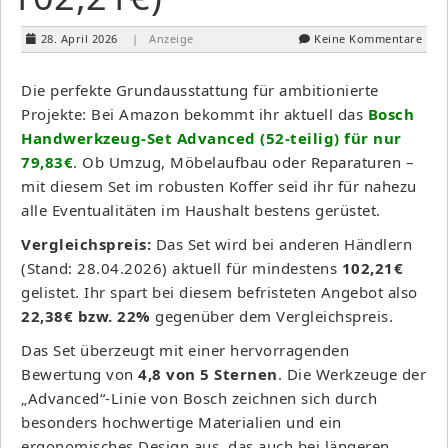
28. April 2026
| Anzeige
Keine Kommentare
Die perfekte Grundausstattung für ambitionierte
Projekte: Bei Amazon bekommt ihr aktuell das
Bosch
Handwerkzeug-Set Advanced (52-teilig) für nur
79,83€
. Ob Umzug, Möbelaufbau oder Reparaturen –
mit diesem Set im robusten Koffer seid ihr für nahezu
alle Eventualitäten im Haushalt bestens gerüstet.
Vergleichspreis:
Das Set wird bei anderen Händlern
(Stand: 28.04.2026) aktuell für mindestens
102,21€
gelistet. Ihr spart bei diesem befristeten Angebot also
22,38€ bzw. 22%
gegenüber dem Vergleichspreis.
Das Set überzeugt mit einer hervorragenden
Bewertung von
4,8 von 5 Sternen
. Die Werkzeuge der
„Advanced“-Linie von Bosch zeichnen sich durch
besonders hochwertige Materialien und ein
ergonomisches Design aus, das auch bei längeren