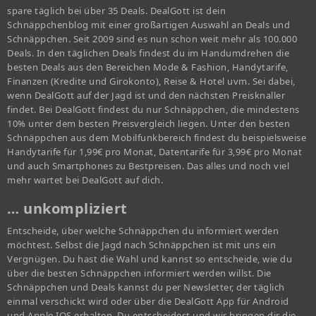
spare täglich bei über 35 Deals. DealGott ist dein
Schnäppchenblog mit einer großartigen Auswahl an Deals und
Schnäppchen. Seit 2009 sind es nun schon weit mehr als 100.000
Deals. In den täglichen Deals findest du im Handumdrehen die
besten Deals aus den Bereichen Mode & Fashion, Handytarife,
Finanzen (Kredite und Girokonto), Reise & Hotel uvm. Sei dabei,
wenn DealGott auf der Jagd ist und den nächsten Preisknaller
findet. Bei DealGott findest du nur Schnäppchen, die mindestens
10% unter dem besten Preisvergleich liegen. Unter den besten
Schnäppchen aus dem Mobilfunkbereich findest du beispielsweise
Handytarife für 1,99€ pro Monat, Datentarife für 3,99€ pro Monat
und auch Smartphones zu Bestpreisen. Das alles und noch viel
mehr wartet bei DealGott auf dich.
… unkompliziert
Entscheide, über welche Schnäppchen du informiert werden
möchtest. Selbst die Jagd nach Schnäppchen ist mit uns ein
Vergnügen. Du hast die Wahl und kannst so entscheide, wie du
über die besten Schnäppchen informiert werden willst. Die
Schnäppchen und Deals kannst du per Newsletter, der täglich
einmal verschickt wird oder über die DealGott App für Android
und Apple IOS erhalten. Du entscheidest und wir bringen dir die