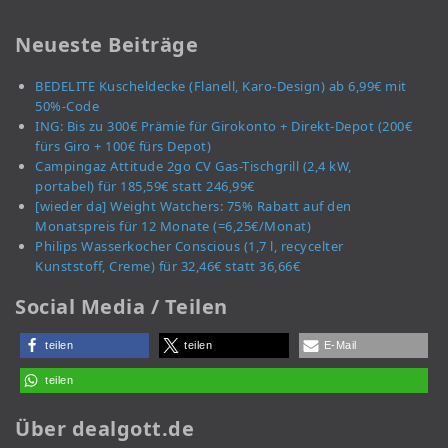
Neueste Beiträge
BEDELITE Kuscheldecke (Flanell, Karo-Design) ab 6,99€ mit
50%-Code
ING: Bis zu 300€ Prämie für Girokonto + Direkt-Depot (200€
fürs Giro + 100€ fürs Depot)
Campingaz Attitude 2go CV Gas-Tischgrill (2,4 kW,
portabel) für 185,59€ statt 246,99€
[wieder da] Weight Watchers: 75% Rabatt auf den
Monatspreis für 12 Monate (=6,25€/Monat)
Philips Wasserkocher Conscious (1,7 l, recycelter
Kunststoff, Creme) für 32,46€ statt 36,66€
Social Media / Teilen
teilen
teilen
E-Mail
teilen
Über dealgott.de