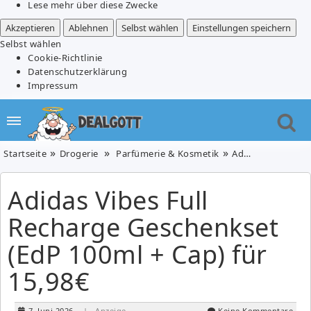
Lese mehr über diese Zwecke
Akzeptieren
Ablehnen
Selbst wählen
Einstellungen speichern
Selbst wählen
Cookie-Richtlinie
Datenschutzerklärung
Impressum
Startseite
Drogerie
Parfümerie & Kosmetik
Adidas Vibes Full Recharge Geschenkset (EdP 100ml + Cap) für 15,98€
Adidas Vibes Full
Recharge Geschenkset
(EdP 100ml + Cap) für
15,98€
7. Juni 2026
| Anzeige
Keine Kommentare