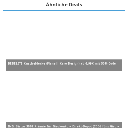
Ähnliche Deals
BEDELITE Kuscheldecke (Flanell, Karo-Design) ab 6,99€ mit 50%-Code
ING: Bis zu 300€ Prämie für Girokonto + Direkt-Depot (200€ fürs Giro +