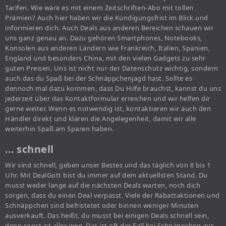
Tarifen. Wie wäre es mit einem Zeitschriften-Abo mit tollen
Prämien? Auch hier haben wir die Kündigungsfrist im Blick und
informieren dich. Auch Deals aus anderen Bereichen schauen wir
uns ganz genau an. Dazu gehören Smartphones, Notebooks,
Konsolen aus anderen Ländern wie Frankreich, Italien, Spanien,
England und besonders China, mit den vielen Gadgets zu sehr
guten Preisen. Uns ist nicht nur der Datenschutz wichtig, sondern
auch das du Spaß bei der Schnäppchenjagd hast. Sollte es
dennoch mal dazu kommen, dass Du Hilfe brauchst, kannst du uns
jederzeit über das Kontaktformular erreichen und wir helfen dir
gerne weiter. Wenn es notwendig ist, kontaktieren wir auch den
Händler direkt und klären die Angelegenheit, damit wir alle
weiterhin Spaß am Sparen haben.
… schnell
Wir sind schnell, geben unser Bestes und das täglich von 8 bis 1
Uhr. Mit DealGott bist du immer auf dem aktuellsten Stand. Du
musst weder lange auf die nächsten Deals warten, noch dich
sorgen, dass du einen Deal verpasst. Viele der Rabattaktionen und
Schnäppchen sind befristetet oder binnen weniger Minuten
ausverkauft. Das heißt, du musst bei einigen Deals schnell sein,
denn sonst ist alles weg. Das ist oft der Fall bei Schnäppchen aus