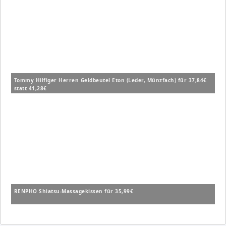
Tommy Hilfiger Herren Geldbeutel Eton (Leder, Münzfach) für 37,84€
statt 41,28€
RENPHO Shiatsu-Massagekissen für 35,99€