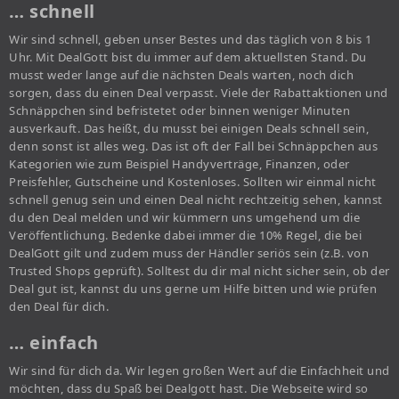
… schnell
Wir sind schnell, geben unser Bestes und das täglich von 8 bis 1
Uhr. Mit DealGott bist du immer auf dem aktuellsten Stand. Du
musst weder lange auf die nächsten Deals warten, noch dich
sorgen, dass du einen Deal verpasst. Viele der Rabattaktionen und
Schnäppchen sind befristetet oder binnen weniger Minuten
ausverkauft. Das heißt, du musst bei einigen Deals schnell sein,
denn sonst ist alles weg. Das ist oft der Fall bei Schnäppchen aus
Kategorien wie zum Beispiel Handyverträge, Finanzen, oder
Preisfehler, Gutscheine und Kostenloses. Sollten wir einmal nicht
schnell genug sein und einen Deal nicht rechtzeitig sehen, kannst
du den Deal melden und wir kümmern uns umgehend um die
Veröffentlichung. Bedenke dabei immer die 10% Regel, die bei
DealGott gilt und zudem muss der Händler seriös sein (z.B. von
Trusted Shops geprüft). Solltest du dir mal nicht sicher sein, ob der
Deal gut ist, kannst du uns gerne um Hilfe bitten und wie prüfen
den Deal für dich.
… einfach
Wir sind für dich da. Wir legen großen Wert auf die Einfachheit und
möchten, dass du Spaß bei Dealgott hast. Die Webseite wird so