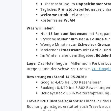
1 Übernachtung im
Doppelzimmer Sta
Tägliches
Frühstücksbuffet
mit reichha
Welcome Drink
bei Anreise
Kostenfreies
WLAN
Was wir lieben:
Nur
15 km zum Bodensee
mit Bergpan
Stylische
Millennium Bar & Lounge
für
Wenige Minuten zur
Schweizer Grenze
Moderner
Fitnessraum
mit Cardio- und
Im Winter nahe dem Skigebiet
Bödele-
Lage:
Das Hotel liegt im Millennium Park in Lu
Bregenz und der Schweizer Grenze.
Zur Googl
Bewertungen (Stand 14.05.2026):
Google: 4,4/5 bei 503 Rezensionen
Booking: 8,4/10 bei 3.302 Bewertungen
HolidayCheck: 86 % Weiterempfehlung 
Travelcircus Bestpreisgarantie:
Findet ihr das
Buchung günstiger, erstattet euch Travelcircus 