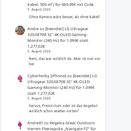
Kabel, 500 m²) für 669,99€ mit Code
5. August 2026
Ohne Kamera wäre besser, als ohne Kabel!
Andre
zu
[beendet] LG Ultragear
32GX870B 32″ 4K-OLED-Gaming-
Monitor (240 Hz) für 1.099€ statt
1.277,02€
5. August 2026
Nein, das war wirklich da. Aber ist nun vor
bei
Cyberherby [iPhone]
zu
[beendet] LG
Ultragear 32GX870B 32″ 4K-OLED-
Gaming-Monitor (240 Hz) für 1.099€
statt 1.277,02€
5. August 2026
Servus, Preisirrtum oder ist das Angebot
wirklich schon wieder vorbei?
Andre81
zu
Regatta Great Outdoors
Herren Fleecejacke „Navigate FZ“ für