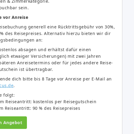
aten & Zimmerkategorie.
 buchbar sein.
e vor Anreise
eisebuchung generell eine Rücktrittsgebühr von 30%,
% des Reisepreises. Alternativ hierzu bieten wir dir
ungsbedingungen an:
kostenlos absagen und erhältst dafür einen
lich etwaiger Versicherungen) mit zwei Jahren
späteren Anreisetermins oder für jedes andere Reise-
tschein ist übertragbar.
e dich bitte bis 8 Tage vor Anreise per E-Mail an
cus.de
.
 folgt:
em Reiseantritt: kostenlos per Reisegutschein
m Reiseantritt: 90 % des Reisepreises
m Angebot