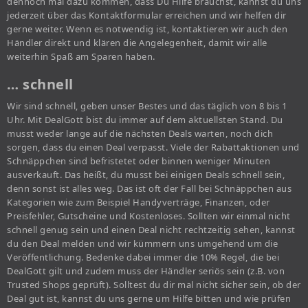
dennoch mal dazu kommen, dass Du Hilfe brauchst, kannst du uns
jederzeit über das Kontaktformular erreichen und wir helfen dir
gerne weiter. Wenn es notwendig ist, kontaktieren wir auch den
Händler direkt und klären die Angelegenheit, damit wir alle
weiterhin Spaß am Sparen haben.
… schnell
Wir sind schnell, geben unser Bestes und das täglich von 8 bis 1
Uhr. Mit DealGott bist du immer auf dem aktuellsten Stand. Du
musst weder lange auf die nächsten Deals warten, noch dich
sorgen, dass du einen Deal verpasst. Viele der Rabattaktionen und
Schnäppchen sind befristetet oder binnen weniger Minuten
ausverkauft. Das heißt, du musst bei einigen Deals schnell sein,
denn sonst ist alles weg. Das ist oft der Fall bei Schnäppchen aus
Kategorien wie zum Beispiel Handyverträge, Finanzen, oder
Preisfehler, Gutscheine und Kostenloses. Sollten wir einmal nicht
schnell genug sein und einen Deal nicht rechtzeitig sehen, kannst
du den Deal melden und wir kümmern uns umgehend um die
Veröffentlichung. Bedenke dabei immer die 10% Regel, die bei
DealGott gilt und zudem muss der Händler seriös sein (z.B. von
Trusted Shops geprüft). Solltest du dir mal nicht sicher sein, ob der
Deal gut ist, kannst du uns gerne um Hilfe bitten und wie prüfen