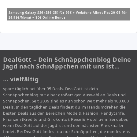
Samsung Galaxy S26 (256 GB) für 99€ + Vodafone Allnet Flat 20 GB für
24,98€/Monat + 80€ Online-Bonus
DealGott – Dein Schnäppchenblog Deine
Jagd nach Schnäppchen mit uns ist…
… vielfältig
spare täglich bei über 35 Deals. DealGott ist dein
Schnäppchenblog mit einer großartigen Auswahl an Deals und
Schnäppchen. Seit 2009 sind es nun schon weit mehr als 100.000
Deals. In den täglichen Deals findest du im Handumdrehen die
besten Deals aus den Bereichen Mode & Fashion, Handytarife,
Finanzen (Kredite und Girokonto), Reise & Hotel uvm. Sei dabei,
wenn DealGott auf der Jagd ist und den nächsten Preisknaller
findet. Bei DealGott findest du nur Schnäppchen, die mindestens