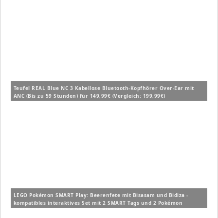
Teufel REAL Blue NC 3 Kabellose Bluetooth-Kopfhörer Over-Ear mit
ANC (Bis zu 59 Stunden) für 149,99€ (Vergleich: 199,99€)
LEGO Pokémon SMART Play: Beerenfete mit Bisasam und Bidiza -
kompatibles interaktives Set mit 2 SMART Tags und 2 Pokémon
Figuren (72155) für 14,99€ (Vergleich: 19,99€)