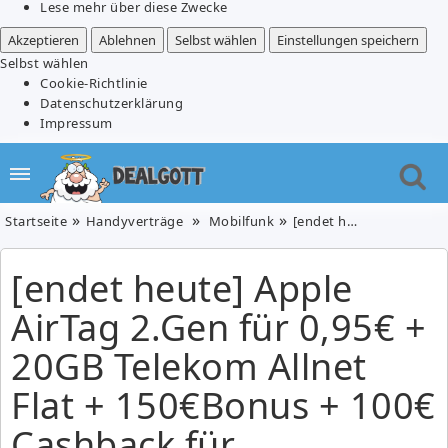
Lese mehr über diese Zwecke
Akzeptieren
Ablehnen
Selbst wählen
Einstellungen speichern
Selbst wählen
Cookie-Richtlinie
Datenschutzerklärung
Impressum
Startseite
Handyverträge
Mobilfunk
[endet heute] Apple AirTag 2.Gen für 0,95€ + 20GB Telekom Allnet Flat + 150€Bonus + 100€ Cashback für 11,99€/Monat = effektiv 1,20€/Monat
[endet heute] Apple
AirTag 2.Gen für 0,95€ +
20GB Telekom Allnet
Flat + 150€Bonus + 100€
Cashback für