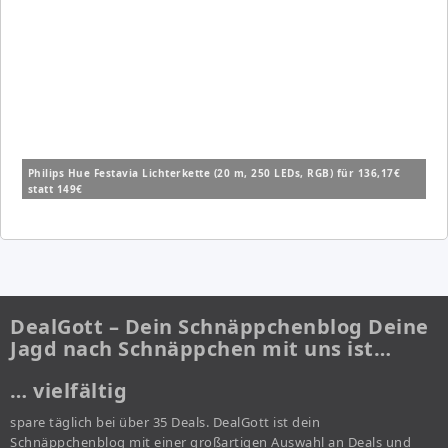
Philips Hue Festavia Lichterkette (20 m, 250 LEDs, RGB) für 136,17€
statt 149€
DealGott – Dein Schnäppchenblog Deine
Jagd nach Schnäppchen mit uns ist…
… vielfältig
spare täglich bei über 35 Deals. DealGott ist dein
Schnäppchenblog mit einer großartigen Auswahl an Deals und