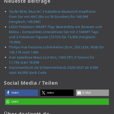
Neueste Beiträge
Teufel REAL Blue NC 3 Kabellose Bluetooth-Kopfhörer
Over-Ear mit ANC (Bis zu 59 Stunden) für 149,99€
(Vergleich: 199,99€)
LEGO Pokémon SMART Play: Beerenfete mit Bisasam und
Bidiza – kompatibles interaktives Set mit 2 SMART Tags
und 2 Pokémon Figuren (72155) für 14,99€ (Vergleich:
19,99€)
Philips Hue Festavia Lichterkette (20 m, 250 LEDs, RGB) für
136,17€ statt 149€
Acer kabellose Maus (2,4 GHz, 1600 DPI, 6 Tasten) für
11,19€ statt 18,99€
Gutscheinbuch.de Schlemmerblock 2026/2027 ab 9,99€
statt 44,90€ dank Code
Social Media / Teilen
teilen
teilen
E-Mail
teilen
Über dealgott.de