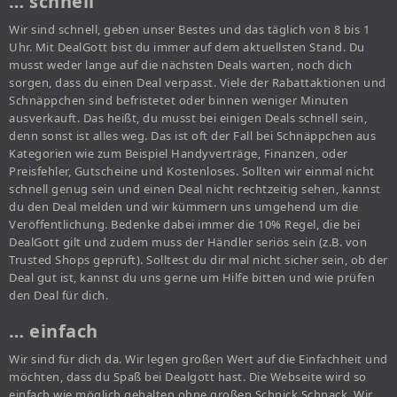
… schnell
Wir sind schnell, geben unser Bestes und das täglich von 8 bis 1
Uhr. Mit DealGott bist du immer auf dem aktuellsten Stand. Du
musst weder lange auf die nächsten Deals warten, noch dich
sorgen, dass du einen Deal verpasst. Viele der Rabattaktionen und
Schnäppchen sind befristetet oder binnen weniger Minuten
ausverkauft. Das heißt, du musst bei einigen Deals schnell sein,
denn sonst ist alles weg. Das ist oft der Fall bei Schnäppchen aus
Kategorien wie zum Beispiel Handyverträge, Finanzen, oder
Preisfehler, Gutscheine und Kostenloses. Sollten wir einmal nicht
schnell genug sein und einen Deal nicht rechtzeitig sehen, kannst
du den Deal melden und wir kümmern uns umgehend um die
Veröffentlichung. Bedenke dabei immer die 10% Regel, die bei
DealGott gilt und zudem muss der Händler seriös sein (z.B. von
Trusted Shops geprüft). Solltest du dir mal nicht sicher sein, ob der
Deal gut ist, kannst du uns gerne um Hilfe bitten und wie prüfen
den Deal für dich.
… einfach
Wir sind für dich da. Wir legen großen Wert auf die Einfachheit und
möchten, dass du Spaß bei Dealgott hast. Die Webseite wird so
einfach wie möglich gehalten ohne großen Schnick Schnack. Wir