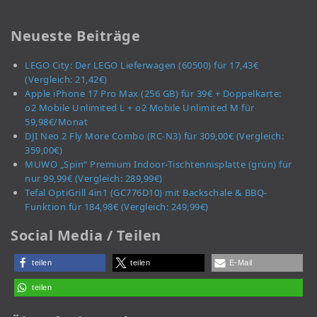
Neueste Beiträge
LEGO City: Der LEGO Lieferwagen (60500) für 17,43€
(Vergleich: 21,42€)
Apple iPhone 17 Pro Max (256 GB) für 39€ + Doppelkarte:
o2 Mobile Unlimited L + o2 Mobile Unlimited M für
59,98€/Monat
DJI Neo 2 Fly More Combo (RC-N3) für 309,00€ (Vergleich:
359,00€)
MUWO „Spin“ Premium Indoor-Tischtennisplatte (grün) für
nur 99,99€ (Vergleich: 289,99€)
Tefal OptiGrill 4in1 (GC776D10) mit Backschale & BBQ-
Funktion für 184,98€ (Vergleich: 249,99€)
Social Media / Teilen
teilen
teilen
E-Mail
teilen