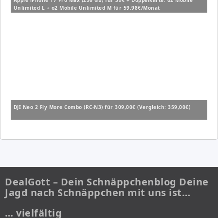
Apple iPhone 17 Pro Max (256 GB) für 39€ + Doppelkarte: o2 Mobile
Unlimited L + o2 Mobile Unlimited M für 59,98€/Monat
DJI Neo 2 Fly More Combo (RC-N3) für 309,00€ (Vergleich: 359,00€)
DealGott – Dein Schnäppchenblog Deine
Jagd nach Schnäppchen mit uns ist…
… vielfältig