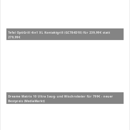
Tefal OptiGrill 4in1 XL Kontaktgrill (GC784D10) für 239,99€ statt
279,99€
Dreame Matrix 10 Ultra Saug- und Wischroboter für 799€ - neuer
Bestpreis (MediaMarkt)