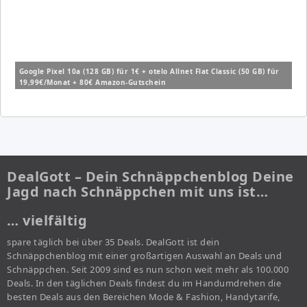
Google Pixel 10a (128 GB) für 1€ + otelo Allnet Flat Classic (50 GB) für
19,99€/Monat + 80€ Amazon-Gutschein
DealGott – Dein Schnäppchenblog Deine
Jagd nach Schnäppchen mit uns ist…
… vielfältig
spare täglich bei über 35 Deals. DealGott ist dein
Schnäppchenblog mit einer großartigen Auswahl an Deals und
Schnäppchen. Seit 2009 sind es nun schon weit mehr als 100.000
Deals. In den täglichen Deals findest du im Handumdrehen die
besten Deals aus den Bereichen Mode & Fashion, Handytarife,