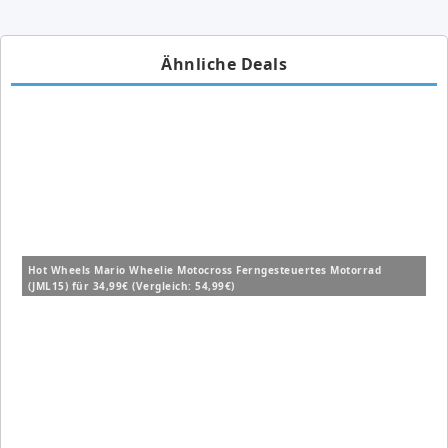
Ähnliche Deals
Hot Wheels Mario Wheelie Motocross Ferngesteuertes Motorrad
(JML15) für 34,99€ (Vergleich: 54,99€)