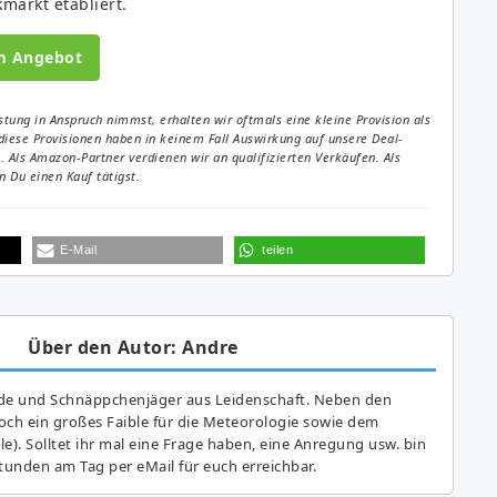
markt etabliert.
m Angebot
tung in Anspruch nimmst, erhalten wir oftmals eine kleine Provision als
diese Provisionen haben in keinem Fall Auswirkung auf unsere Deal-
Als Amazon-Partner verdienen wir an qualifizierten Verkäufen. Als
 Du einen Kauf tätigst.
E-Mail
teilen
Über den Autor: Andre
de und Schnäppchenjäger aus Leidenschaft. Neben den
ch ein großes Fai­ble für die Meteorologie sowie dem
e). Solltet ihr mal eine Frage haben, eine Anregung usw. bin
tunden am Tag per eMail für euch erreichbar.