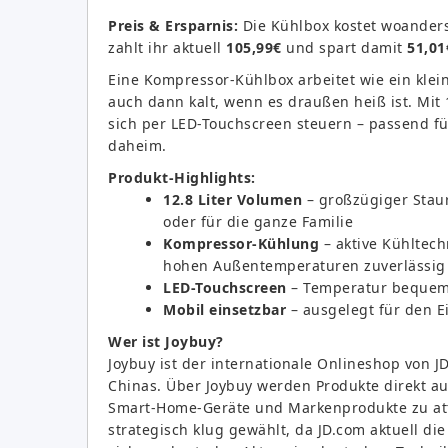
Preis & Ersparnis:
Die Kühlbox kostet woanders
zahlt ihr aktuell
105,99€
und spart damit
51,01
Eine Kompressor-Kühlbox arbeitet wie ein klei
auch dann kalt, wenn es draußen heiß ist. Mit 1
sich per LED-Touchscreen steuern – passend fü
daheim.
Produkt-Highlights:
12.8 Liter Volumen
– großzügiger Stau
oder für die ganze Familie
Kompressor-Kühlung
– aktive Kühltech
hohen Außentemperaturen zuverlässig 
LED-Touchscreen
– Temperatur bequem 
Mobil einsetzbar
– ausgelegt für den 
Wer ist Joybuy?
Joybuy ist der internationale Onlineshop von
Chinas. Über Joybuy werden Produkte direkt au
Smart-Home-Geräte und Markenprodukte zu attr
strategisch klug gewählt, da JD.com aktuell 