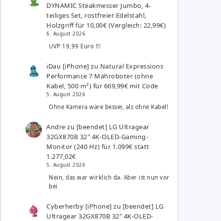
DYNAMIC Steakmesser Jumbo, 4-
teiliges Set, rostfreier Edelstahl,
Holzgriff für 10,00€ (Vergleich: 22,99€)
6. August 2026
UVP 19,99 Euro !!!
iDau [iPhone]
zu
Natural Expressions
Performance 7 Mähroboter (ohne
Kabel, 500 m²) für 669,99€ mit Code
5. August 2026
Ohne Kamera wäre besser, als ohne Kabel!
Andre
zu
[beendet] LG Ultragear
32GX870B 32″ 4K-OLED-Gaming-
Monitor (240 Hz) für 1.099€ statt
1.277,02€
5. August 2026
Nein, das war wirklich da. Aber ist nun vor
bei
Cyberherby [iPhone]
zu
[beendet] LG
Ultragear 32GX870B 32″ 4K-OLED-