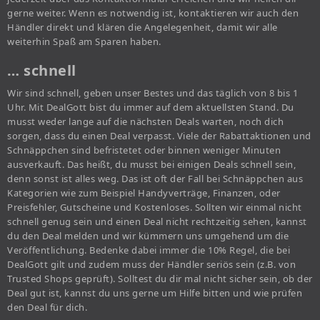
gerne weiter. Wenn es notwendig ist, kontaktieren wir auch den
Händler direkt und klären die Angelegenheit, damit wir alle
weiterhin Spaß am Sparen haben.
… schnell
Wir sind schnell, geben unser Bestes und das täglich von 8 bis 1
Uhr. Mit DealGott bist du immer auf dem aktuellsten Stand. Du
musst weder lange auf die nächsten Deals warten, noch dich
sorgen, dass du einen Deal verpasst. Viele der Rabattaktionen und
Schnäppchen sind befristetet oder binnen weniger Minuten
ausverkauft. Das heißt, du musst bei einigen Deals schnell sein,
denn sonst ist alles weg. Das ist oft der Fall bei Schnäppchen aus
Kategorien wie zum Beispiel Handyverträge, Finanzen, oder
Preisfehler, Gutscheine und Kostenloses. Sollten wir einmal nicht
schnell genug sein und einen Deal nicht rechtzeitig sehen, kannst
du den Deal melden und wir kümmern uns umgehend um die
Veröffentlichung. Bedenke dabei immer die 10% Regel, die bei
DealGott gilt und zudem muss der Händler seriös sein (z.B. von
Trusted Shops geprüft). Solltest du dir mal nicht sicher sein, ob der
Deal gut ist, kannst du uns gerne um Hilfe bitten und wie prüfen
den Deal für dich.