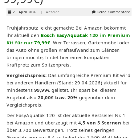
29. April 2026
| Anzeige
Keine Kommentare
Frühjahrsputz leicht gemacht: Bei Amazon bekommt
ihr aktuell den
Bosch EasyAquatak 120 im Premium
Kit für nur 79,99€
. Wer Terrassen, Gartenmöbel oder
das Auto ohne großen Kraftaufwand zum Glänzen
bringen möchte, findet hier einen kompakten
Kraftprotz zum Spitzenpreis.
Vergleichspreis:
Das umfangreiche Premium Kit wird
bei anderen Händlern (Stand: 29.04.2026) aktuell für
mindestens
99,99€
gelistet. Ihr spart bei diesem
Angebot also
20,00€ bzw. 20%
gegenüber dem
Vergleichspreis.
Der EasyAquatak 120 ist der aktuelle Bestseller Nr. 1
bei Amazon und überzeugt mit
4,5 von 5 Sternen
bei
über 3.700 Bewertungen. Trotz seines geringen
Gewichts von nur 3,4 kg liefert der 1.500-Watt-Motor