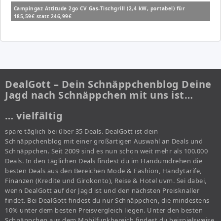
Campingaz Attitude 2go CV Gas-Tischgrill (2,4 kW, portabel) für
185,59€ statt 246,99€
DealGott – Dein Schnäppchenblog Deine
Jagd nach Schnäppchen mit uns ist…
… vielfältig
spare täglich bei über 35 Deals. DealGott ist dein
Schnäppchenblog mit einer großartigen Auswahl an Deals und
Schnäppchen. Seit 2009 sind es nun schon weit mehr als 100.000
Deals. In den täglichen Deals findest du im Handumdrehen die
besten Deals aus den Bereichen Mode & Fashion, Handytarife,
Finanzen (Kredite und Girokonto), Reise & Hotel uvm. Sei dabei,
wenn DealGott auf der Jagd ist und den nächsten Preisknaller
findet. Bei DealGott findest du nur Schnäppchen, die mindestens
10% unter dem besten Preisvergleich liegen. Unter den besten
Schnäppchen aus dem Mobilfunkbereich findest du beispielsweise