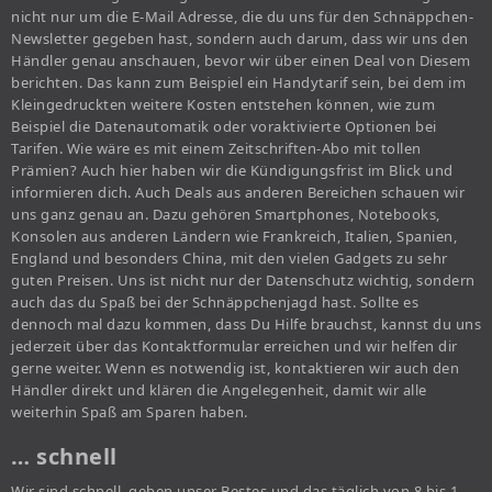
nicht nur um die E-Mail Adresse, die du uns für den Schnäppchen-
Newsletter gegeben hast, sondern auch darum, dass wir uns den
Händler genau anschauen, bevor wir über einen Deal von Diesem
berichten. Das kann zum Beispiel ein Handytarif sein, bei dem im
Kleingedruckten weitere Kosten entstehen können, wie zum
Beispiel die Datenautomatik oder voraktivierte Optionen bei
Tarifen. Wie wäre es mit einem Zeitschriften-Abo mit tollen
Prämien? Auch hier haben wir die Kündigungsfrist im Blick und
informieren dich. Auch Deals aus anderen Bereichen schauen wir
uns ganz genau an. Dazu gehören Smartphones, Notebooks,
Konsolen aus anderen Ländern wie Frankreich, Italien, Spanien,
England und besonders China, mit den vielen Gadgets zu sehr
guten Preisen. Uns ist nicht nur der Datenschutz wichtig, sondern
auch das du Spaß bei der Schnäppchenjagd hast. Sollte es
dennoch mal dazu kommen, dass Du Hilfe brauchst, kannst du uns
jederzeit über das Kontaktformular erreichen und wir helfen dir
gerne weiter. Wenn es notwendig ist, kontaktieren wir auch den
Händler direkt und klären die Angelegenheit, damit wir alle
weiterhin Spaß am Sparen haben.
… schnell
Wir sind schnell, geben unser Bestes und das täglich von 8 bis 1