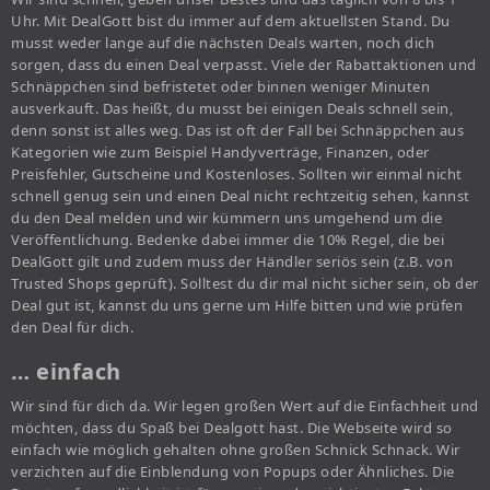
Uhr. Mit DealGott bist du immer auf dem aktuellsten Stand. Du
musst weder lange auf die nächsten Deals warten, noch dich
sorgen, dass du einen Deal verpasst. Viele der Rabattaktionen und
Schnäppchen sind befristetet oder binnen weniger Minuten
ausverkauft. Das heißt, du musst bei einigen Deals schnell sein,
denn sonst ist alles weg. Das ist oft der Fall bei Schnäppchen aus
Kategorien wie zum Beispiel Handyverträge, Finanzen, oder
Preisfehler, Gutscheine und Kostenloses. Sollten wir einmal nicht
schnell genug sein und einen Deal nicht rechtzeitig sehen, kannst
du den Deal melden und wir kümmern uns umgehend um die
Veröffentlichung. Bedenke dabei immer die 10% Regel, die bei
DealGott gilt und zudem muss der Händler seriös sein (z.B. von
Trusted Shops geprüft). Solltest du dir mal nicht sicher sein, ob der
Deal gut ist, kannst du uns gerne um Hilfe bitten und wie prüfen
den Deal für dich.
… einfach
Wir sind für dich da. Wir legen großen Wert auf die Einfachheit und
möchten, dass du Spaß bei Dealgott hast. Die Webseite wird so
einfach wie möglich gehalten ohne großen Schnick Schnack. Wir
verzichten auf die Einblendung von Popups oder Ähnliches. Die