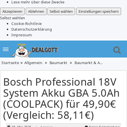
Lese mehr über diese Zwecke
Akzeptieren
Ablehnen
Selbst wählen
Einstellungen speichern
Selbst wählen
Cookie-Richtlinie
Datenschutzerklärung
Impressum
Startseite
Allgemein
Baumarkt
Baumarkt & Auto
Bosch Pr
Bosch Professional 18V
System Akku GBA 5.0Ah
(COOLPACK) für 49,90€
(Vergleich: 58,11€)
18. Mai 2026
| Anzeige
Keine Kommentare