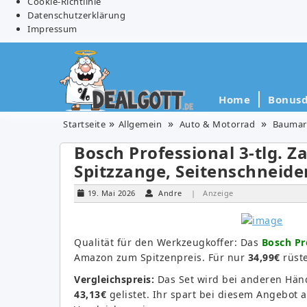
Cookie-Richtlinie
Datenschutzerklärung
Impressum
Home
Bonusd
Startseite
Allgemein
Auto & Motorrad
Baumar
Bosch Professional 3-tlg. 
Spitzzange, Seitenschneider
19. Mai 2026
Andre
| Anzeige
Qualität für den Werkzeugkoffer: Das
Bosch Pr
Amazon zum Spitzenpreis. Für nur
34,99€
rüste
Vergleichspreis:
Das Set wird bei anderen Händ
43,13€
gelistet. Ihr spart bei diesem Angebot 