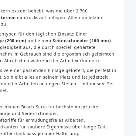
rkern extrem beliebt, was die über 2.700
Sternen
eindrucksvoll belegen. Allein im letzten
 zu.
ntypen für den täglichen Einsatz: Einer
ge (200 mm)
und einem
Seitenschneider (160 mm)
.
lebigkeit aus, die durch speziell gehärtete
enehm im Gebrauch sind die ergonomisch geformten
ein Abrutschen während der Arbeit verhindern.
ive einer passenden Einlage geliefert, die perfekt in
So bleibt alles an seinem Platz und ist jederzeit
eifen oder Arbeiten an engen Stellen – mit diesem Set
net.
r blauen Bosch-Serie für höchste Ansprüche.
ange und Seitenschneider.
ftgriffe für ermüdungsfreies Arbeiten.
dkanten für saubere Ergebnisse über lange Zeit.
offer dank passgenauer Halterung.