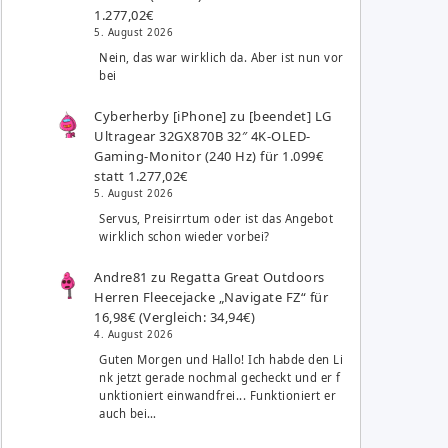
1.277,02€
5. August 2026
Nein, das war wirklich da. Aber ist nun vor
bei
Cyberherby [iPhone]
zu
[beendet] LG
Ultragear 32GX870B 32″ 4K-OLED-
Gaming-Monitor (240 Hz) für 1.099€
statt 1.277,02€
5. August 2026
Servus, Preisirrtum oder ist das Angebot
wirklich schon wieder vorbei?
Andre81
zu
Regatta Great Outdoors
Herren Fleecejacke „Navigate FZ“ für
16,98€ (Vergleich: 34,94€)
4. August 2026
Guten Morgen und Hallo! Ich habde den Li
nk jetzt gerade nochmal gecheckt und er f
unktioniert einwandfrei... Funktioniert er
auch bei…