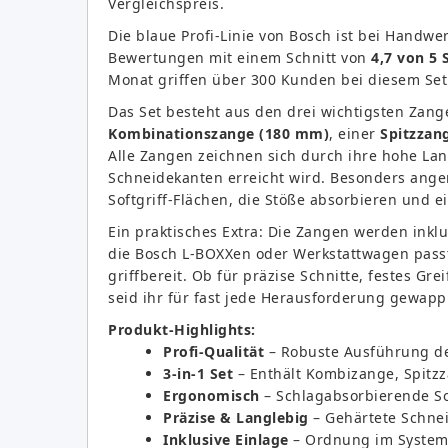
Vergleichspreis.
Die blaue Profi-Linie von Bosch ist bei Handwe
Bewertungen mit einem Schnitt von
4,7 von 5 
Monat griffen über 300 Kunden bei diesem Set
Das Set besteht aus den drei wichtigsten Zange
Kombinationszange (180 mm)
, einer
Spitzzan
Alle Zangen zeichnen sich durch ihre hohe Lang
Schneidekanten erreicht wird. Besonders ang
Softgriff-Flächen, die Stöße absorbieren und 
Ein praktisches Extra: Die Zangen werden inklus
die Bosch L-BOXXen oder Werkstattwagen passt. 
griffbereit. Ob für präzise Schnitte, festes Gr
seid ihr für fast jede Herausforderung gewapp
Produkt-Highlights:
Profi-Qualität
– Robuste Ausführung de
3-in-1 Set
– Enthält Kombizange, Spitzz
Ergonomisch
– Schlagabsorbierende So
Präzise & Langlebig
– Gehärtete Schnei
Inklusive Einlage
– Ordnung im Systemk