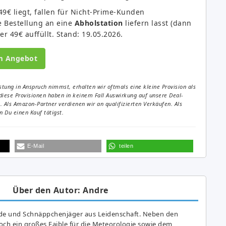
49€ liegt, fallen für Nicht-Prime-Kunden
e Bestellung an eine
Abholstation
liefern lasst (dann
 49€ auffüllt. Stand: 19.05.2026.
m Angebot
tung in Anspruch nimmst, erhalten wir oftmals eine kleine Provision als
diese Provisionen haben in keinem Fall Auswirkung auf unsere Deal-
Als Amazon-Partner verdienen wir an qualifizierten Verkäufen. Als
 Du einen Kauf tätigst.
E-Mail
teilen
Über den Autor: Andre
de und Schnäppchenjäger aus Leidenschaft. Neben den
ch ein großes Fai­ble für die Meteorologie sowie dem