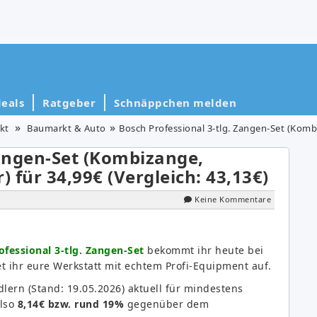
eals
Ratgeber
Schnäppchen melden
kt
Baumarkt & Auto
Bosch Professional 3-tlg. Zangen-Set (Kombizange,
Zangen-Set (Kombizange,
) für 34,99€ (Vergleich: 43,13€)
Keine Kommentare
ofessional 3-tlg. Zangen-Set
bekommt ihr heute bei
t ihr eure Werkstatt mit echtem Profi-Equipment auf.
lern (Stand: 19.05.2026) aktuell für mindestens
also
8,14€ bzw. rund 19%
gegenüber dem