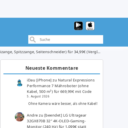
 Spitzzange, Seitenschneider) für 34,99€ (Vergleich: 43,13€)
Neueste Kommentare
iDau [iPhone]
zu
Natural Expressions
Performance 7 Mähroboter (ohne
Kabel, 500 m²) für 669,99€ mit Code
5. August 2026
Ohne Kamera wäre besser, als ohne Kabel!
Andre
zu
[beendet] LG Ultragear
32GX870B 32″ 4K-OLED-Gaming-
Monitor (240 Hz) für 1.099€ statt