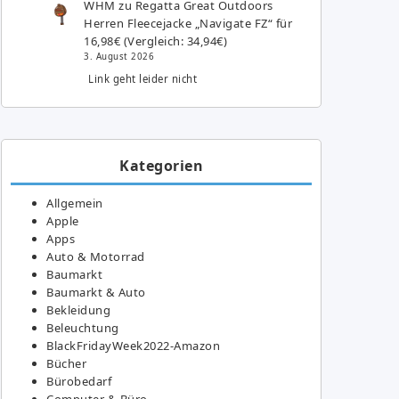
WHM
zu
Regatta Great Outdoors
Herren Fleecejacke „Navigate FZ“ für
16,98€ (Vergleich: 34,94€)
3. August 2026
Link geht leider nicht
Kategorien
Allgemein
Apple
Apps
Auto & Motorrad
Baumarkt
Baumarkt & Auto
Bekleidung
Beleuchtung
BlackFridayWeek2022-Amazon
Bücher
Bürobedarf
Computer & Büro