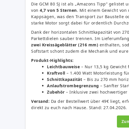
Die GCM 80 SJ ist als „Amazons Tipp“ gelistet
von
4,7 von 5 Sternen
. Mit einem Gewicht von n
Kappsägen, was den Transport zur Baustelle od
starke Motor sorgt dabei für ordentlich Durch
Dank der horizontalen Schnittkapazität von 27
Parkettdielen sauber trennen. Im Lieferumfan
zwei Kreissägeblätter (216 mm)
enthalten, sod
Softstart schont zudem die Mechanik und eure
Produkt-Highlights:
Leichtbauweise
– Nur 13,5 kg Gewicht 
Kraftvoll
– 1.400 Watt Motorleistung für
Schnittkapazität
– Bis zu 270 mm horiz
Anlaufstrombegrenzung
– Sanfter Star
Zubehör
– Inklusive zwei hochwertiger 
Versand:
Da der Bestellwert über 49€ liegt, erf
direkt zu euch nach Hause. Stand: 27.04.2026.
Zu