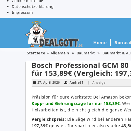
Cookie-Richtlinie
Datenschutzerklärung
Impressum
Home
Bonusd
Startseite
Allgemein
Baumarkt
Baumarkt & Au
Bosch Professional GCM 80 S
für 153,89€ (Vergleich: 197,
27. April 2026
Andre81
| Anzeige
Präzision für eure Werkstatt: Bei Amazon beko
Kapp- und Gehrungssäge für nur 153,89€
. Wer
Holzarbeiten ist, die nicht gleich die ganze W
Vergleichspreis:
Die Säge wird bei anderen Hän
197,39€
gelistet. Ihr spart hier also starke
43,5