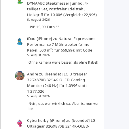
DYNAMIC Steakmesser Jumbo, 4-
teiliges Set, rostfreier Edelstahl,
Holzgriff für 10,00€ (Vergleich: 22,99€)
6. August 2026
UVP 19,99 Euro !!!
iDau [iPhone]
zu
Natural Expressions
Performance 7 Mähroboter (ohne
Kabel, 500 m²) für 669,99€ mit Code
5. August 2026
Ohne Kamera wäre besser, als ohne Kabel!
Andre
zu
[beendet] LG Ultragear
32GX870B 32″ 4K-OLED-Gaming-
Monitor (240 Hz) für 1.099€ statt
1.277,02€
5. August 2026
Nein, das war wirklich da. Aber ist nun vor
bei
Cyberherby [iPhone]
zu
[beendet] LG
Ultragear 32GX870B 32″ 4K-OLED-