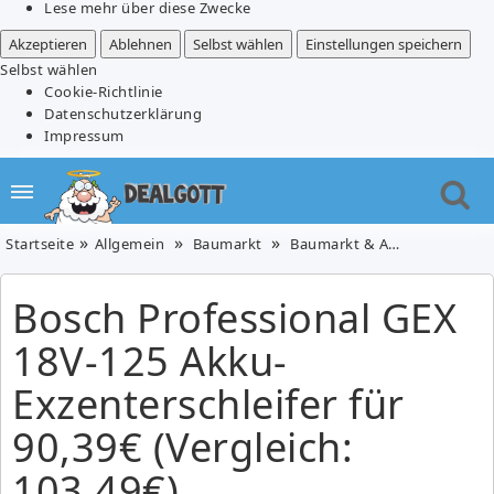
Lese mehr über diese Zwecke
Akzeptieren
Ablehnen
Selbst wählen
Einstellungen speichern
Selbst wählen
Cookie-Richtlinie
Datenschutzerklärung
Impressum
Startseite
Allgemein
Baumarkt
Baumarkt & Auto
Bosch Pr
Bosch Professional GEX
18V-125 Akku-
Exzenterschleifer für
90,39€ (Vergleich:
103,49€)