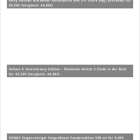
Helly Hansen Workwear Reisetasche WW Off Shore Bag (30x30x60) für
29,99€ (Vergleich: 44,80€)
Fallout 4: Anniversary Edition – Nintendo Switch 2 [Code in der Box]
für 42,39€ (Vergleich: 48,48€)
SONAX Felgenreiniger FelgenBeast Sonderedition 500 ml für 9,49€