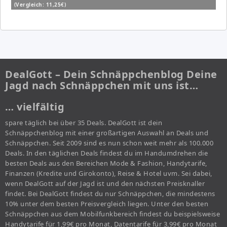
(Vergleich: 11,25€)
DealGott – Dein Schnäppchenblog Deine
Jagd nach Schnäppchen mit uns ist…
… vielfältig
spare täglich bei über 35 Deals. DealGott ist dein
Schnäppchenblog mit einer großartigen Auswahl an Deals und
Schnäppchen. Seit 2009 sind es nun schon weit mehr als 100.000
Deals. In den täglichen Deals findest du im Handumdrehen die
besten Deals aus den Bereichen Mode & Fashion, Handytarife,
Finanzen (Kredite und Girokonto), Reise & Hotel uvm. Sei dabei,
wenn DealGott auf der Jagd ist und den nächsten Preisknaller
findet. Bei DealGott findest du nur Schnäppchen, die mindestens
10% unter dem besten Preisvergleich liegen. Unter den besten
Schnäppchen aus dem Mobilfunkbereich findest du beispielsweise
Handytarife für 1,99€ pro Monat, Datentarife für 3,99€ pro Monat