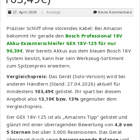
27. April 2026
| Anzeige
Keine Kommentare
Präziser Schliff ohne störendes Kabel: Bei Amazon
bekommt ihr gerade den
Bosch Professional 18V
Akku-Exzenterschleifer GEX 18V-125 für nur
90,39€
. Wer bereits Akkus aus dem blauen Bosch 18V
System besitzt, kann hier sein Werkzeug-Sortiment
zum Spitzenpreis erweitern.
Vergleichspreis:
Das Gerät (Solo-Version) wird bei
anderen Händlern (Stand: 27.04.2026) aktuell für
mindestens
103,49€
gelistet. Ihr spart bei diesem
Angebot also
13,10€ bzw. 13%
gegenüber dem
Vergleichspreis.
Der GEX 18V-125 ist als „Amazons Tipp“ gelistet und
glänzt mit einer überragenden Bewertung von
4,8 von
5 Sternen
bei über 3.000 Rezensionen. Das Gerät
überzeugt durch seine
hervorragende Balance
und