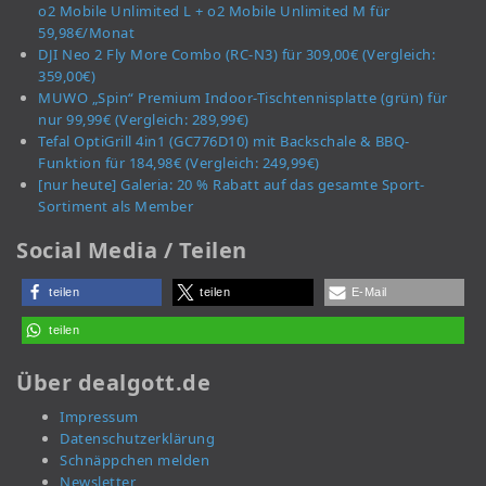
o2 Mobile Unlimited L + o2 Mobile Unlimited M für
59,98€/Monat
DJI Neo 2 Fly More Combo (RC-N3) für 309,00€ (Vergleich:
359,00€)
MUWO „Spin“ Premium Indoor-Tischtennisplatte (grün) für
nur 99,99€ (Vergleich: 289,99€)
Tefal OptiGrill 4in1 (GC776D10) mit Backschale & BBQ-
Funktion für 184,98€ (Vergleich: 249,99€)
[nur heute] Galeria: 20 % Rabatt auf das gesamte Sport-
Sortiment als Member
Social Media / Teilen
teilen
teilen
E-Mail
teilen
Über dealgott.de
Impressum
Datenschutzerklärung
Schnäppchen melden
Newsletter