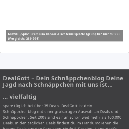
MUWO „Spin“ Premium Indoor-Tischtennisplatte (grün) für nur 99,99€
(Vergleich: 289,99€)
DealGott – Dein Schnäppchenblog Deine
Jagd nach Schnäppchen mit uns ist…
… vielfältig
spare täglich bei über 35 Deals. DealGott ist dein
Schnäppchenblog mit einer großartigen Auswahl an Deals und
Schnäppchen. Seit 2009 sind es nun schon weit mehr als 100.000
Deals. In den täglichen Deals findest du im Handumdrehen die
besten Deals aus den Bereichen Mode & Fashion, Handytarife,