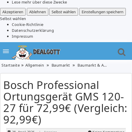
Lese mehr über diese Zwecke
Akzeptieren
Ablehnen
Selbst wählen
Einstellungen speichern
Selbst wählen
Cookie-Richtlinie
Datenschutzerklärung
Impressum
Startseite
Allgemein
Baumarkt
Baumarkt & Auto
Bosch Pr
Bosch Professional
Ortungsgerät GMS 120-
27 für 72,99€ (Vergleich:
92,99€)
28. April 2026
| Anzeige
Keine Kommentare