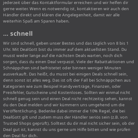
jederzeit über das Kontaktformular erreichen und wir helfen dir
gerne weiter. Wenn es notwendig ist, kontaktieren wir auch den
Händler direkt und klären die Angelegenheit, damit wir alle
weiterhin Spaß am Sparen haben.
… schnell
Wir sind schnell, geben unser Bestes und das täglich von 8 bis 1
Uhr. Mit DealGott bist du immer auf dem aktuellsten Stand. Du
musst weder lange auf die nächsten Deals warten, noch dich
sorgen, dass du einen Deal verpasst. Viele der Rabattaktionen und
Schnäppchen sind befristetet oder binnen weniger Minuten
ausverkauft. Das heißt, du musst bei einigen Deals schnell sein,
denn sonst ist alles weg. Das ist oft der Fall bei Schnäppchen aus
Kategorien wie zum Beispiel Handyverträge, Finanzen, oder
Preisfehler, Gutscheine und Kostenloses. Sollten wir einmal nicht
schnell genug sein und einen Deal nicht rechtzeitig sehen, kannst
du den Deal melden und wir kümmern uns umgehend um die
Veröffentlichung. Bedenke dabei immer die 10% Regel, die bei
DealGott gilt und zudem muss der Händler seriös sein (z.B. von
Trusted Shops geprüft). Solltest du dir mal nicht sicher sein, ob der
Deal gut ist, kannst du uns gerne um Hilfe bitten und wie prüfen
den Deal für dich.