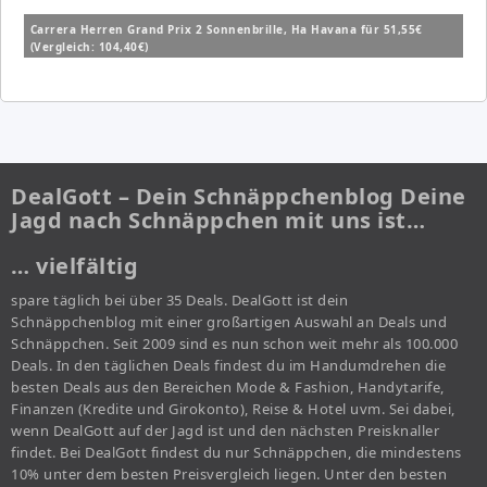
Carrera Herren Grand Prix 2 Sonnenbrille, Ha Havana für 51,55€
(Vergleich: 104,40€)
DealGott – Dein Schnäppchenblog Deine
Jagd nach Schnäppchen mit uns ist…
… vielfältig
spare täglich bei über 35 Deals. DealGott ist dein
Schnäppchenblog mit einer großartigen Auswahl an Deals und
Schnäppchen. Seit 2009 sind es nun schon weit mehr als 100.000
Deals. In den täglichen Deals findest du im Handumdrehen die
besten Deals aus den Bereichen Mode & Fashion, Handytarife,
Finanzen (Kredite und Girokonto), Reise & Hotel uvm. Sei dabei,
wenn DealGott auf der Jagd ist und den nächsten Preisknaller
findet. Bei DealGott findest du nur Schnäppchen, die mindestens
10% unter dem besten Preisvergleich liegen. Unter den besten