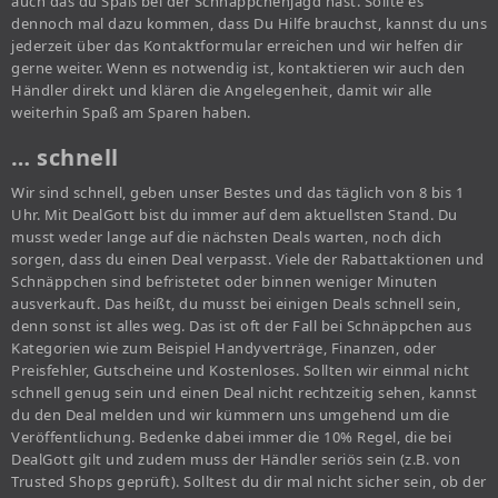
auch das du Spaß bei der Schnäppchenjagd hast. Sollte es
dennoch mal dazu kommen, dass Du Hilfe brauchst, kannst du uns
jederzeit über das Kontaktformular erreichen und wir helfen dir
gerne weiter. Wenn es notwendig ist, kontaktieren wir auch den
Händler direkt und klären die Angelegenheit, damit wir alle
weiterhin Spaß am Sparen haben.
… schnell
Wir sind schnell, geben unser Bestes und das täglich von 8 bis 1
Uhr. Mit DealGott bist du immer auf dem aktuellsten Stand. Du
musst weder lange auf die nächsten Deals warten, noch dich
sorgen, dass du einen Deal verpasst. Viele der Rabattaktionen und
Schnäppchen sind befristetet oder binnen weniger Minuten
ausverkauft. Das heißt, du musst bei einigen Deals schnell sein,
denn sonst ist alles weg. Das ist oft der Fall bei Schnäppchen aus
Kategorien wie zum Beispiel Handyverträge, Finanzen, oder
Preisfehler, Gutscheine und Kostenloses. Sollten wir einmal nicht
schnell genug sein und einen Deal nicht rechtzeitig sehen, kannst
du den Deal melden und wir kümmern uns umgehend um die
Veröffentlichung. Bedenke dabei immer die 10% Regel, die bei
DealGott gilt und zudem muss der Händler seriös sein (z.B. von
Trusted Shops geprüft). Solltest du dir mal nicht sicher sein, ob der