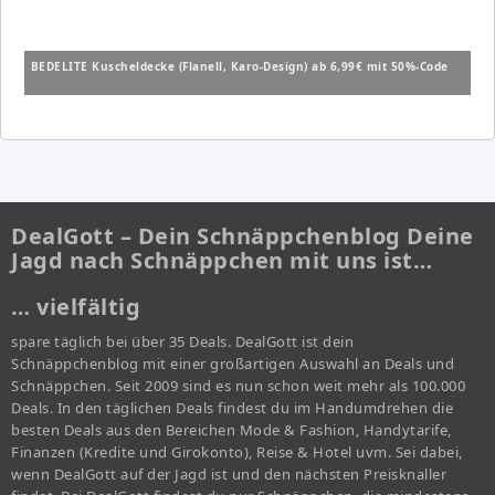
BEDELITE Kuscheldecke (Flanell, Karo-Design) ab 6,99€ mit 50%-Code
DealGott – Dein Schnäppchenblog Deine
Jagd nach Schnäppchen mit uns ist…
… vielfältig
spare täglich bei über 35 Deals. DealGott ist dein
Schnäppchenblog mit einer großartigen Auswahl an Deals und
Schnäppchen. Seit 2009 sind es nun schon weit mehr als 100.000
Deals. In den täglichen Deals findest du im Handumdrehen die
besten Deals aus den Bereichen Mode & Fashion, Handytarife,
Finanzen (Kredite und Girokonto), Reise & Hotel uvm. Sei dabei,
wenn DealGott auf der Jagd ist und den nächsten Preisknaller