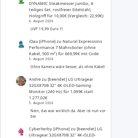
DYNAMIC Steakmesser Jumbo, 4-
teiliges Set, rostfreier Edelstahl,
Holzgriff für 10,00€ (Vergleich: 22,99€)
6. August 2026
UVP 19,99 Euro !!!
iDau [iPhone]
zu
Natural Expressions
Performance 7 Mähroboter (ohne
Kabel, 500 m²) für 669,99€ mit Code
5. August 2026
Ohne Kamera wäre besser, als ohne Kabel!
Andre
zu
[beendet] LG Ultragear
32GX870B 32″ 4K-OLED-Gaming-
Monitor (240 Hz) für 1.099€ statt
1.277,02€
5. August 2026
Nein, das war wirklich da. Aber ist nun vor
bei
Cyberherby [iPhone]
zu
[beendet] LG
Ultragear 32GX870B 32″ 4K-OLED-