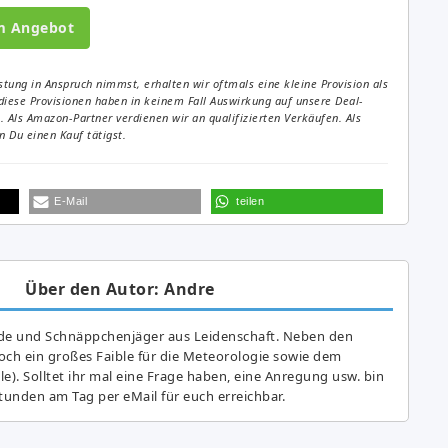
m Angebot
tung in Anspruch nimmst, erhalten wir oftmals eine kleine Provision als
diese Provisionen haben in keinem Fall Auswirkung auf unsere Deal-
Als Amazon-Partner verdienen wir an qualifizierten Verkäufen. Als
 Du einen Kauf tätigst.
E-Mail
teilen
Über den Autor: Andre
de und Schnäppchenjäger aus Leidenschaft. Neben den
ch ein großes Fai­ble für die Meteorologie sowie dem
e). Solltet ihr mal eine Frage haben, eine Anregung usw. bin
tunden am Tag per eMail für euch erreichbar.