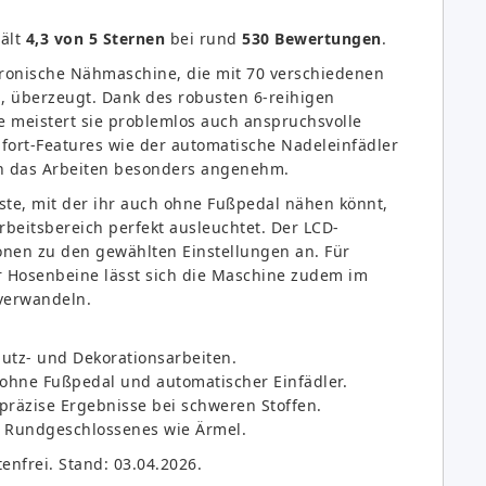
ält
4,3 von 5 Sternen
bei rund
530 Bewertungen
.
tronische Nähmaschine, die mit 70 verschiedenen
en, überzeugt. Dank des robusten 6-reihigen
e meistert sie problemlos auch anspruchsvolle
fort-Features wie der automatische Nadeleinfädler
n das Arbeiten besonders angenehm.
aste, mit der ihr auch ohne Fußpedal nähen könnt,
eitsbereich perfekt ausleuchtet. Der LCD-
ionen zu den gewählten Einstellungen an. Für
 Hosenbeine lässt sich die Maschine zudem im
verwandeln.
Nutz- und Dekorationsarbeiten.
 ohne Fußpedal und automatischer Einfädler.
 präzise Ergebnisse bei schweren Stoffen.
r Rundgeschlossenes wie Ärmel.
tenfrei. Stand: 03.04.2026.