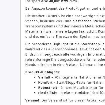
Ihr spart also
40,00€ bzw. 17%
.
Bei Amazon kommt das Produkt gut an und erh
Die Brother CX70PES ist eine hochwertige elek
Stichen, inklusive Zier- und elastischen Stich
Transportsystems und der inneren Metallschal
Materialien wie mehrere Lagen Jeansstoff. Kom
und das einfache Einsetzen der Spulen mache
Ein besonderes Highlight ist die Start/Stopp-T
während das augenschonende LED-Licht den Arb
Bildschirm zeigt euch alle wichtigen Informat
röhrenförmige Kleidungsstücke wie Ärmel oder
Handumdrehen in eine Freiarm-Nähmaschine 
Produkt-Highlights:
Vielfalt
– 70 integrierte Nähstiche für 
Komfort
– Start/Stopp-Taste für Nähen
Robustheit
– Innere Metallstruktur für
Flexibilität
– Freiarm-Funktion ideal fü
Versand:
Der Versand ist für diesen Artikel kos