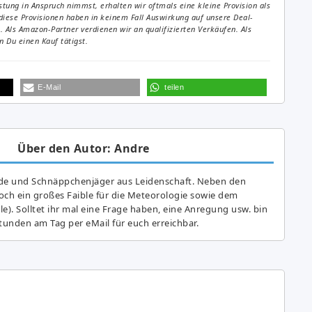
tung in Anspruch nimmst, erhalten wir oftmals eine kleine Provision als
diese Provisionen haben in keinem Fall Auswirkung auf unsere Deal-
Als Amazon-Partner verdienen wir an qualifizierten Verkäufen. Als
 Du einen Kauf tätigst.
E-Mail
teilen
Über den Autor: Andre
de und Schnäppchenjäger aus Leidenschaft. Neben den
ch ein großes Fai­ble für die Meteorologie sowie dem
e). Solltet ihr mal eine Frage haben, eine Anregung usw. bin
tunden am Tag per eMail für euch erreichbar.