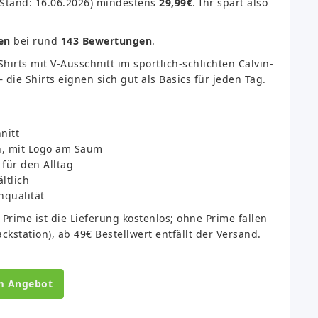
(Stand: 16.06.2026) mindestens
29,99€
. Ihr spart also
en
bei rund
143 Bewertungen
.
hirts mit V-Ausschnitt im sportlich-schlichten Calvin-
die Shirts eignen sich gut als Basics für jeden Tag.
nitt
ch, mit Logo am Saum
 für den Alltag
ltlich
qualität
ime ist die Lieferung kostenlos; ohne Prime fallen
ckstation), ab 49€ Bestellwert entfällt der Versand.
m Angebot