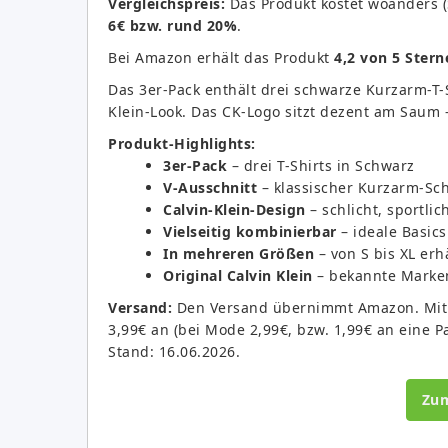
Vergleichspreis:
Das Produkt kostet woanders 
6€ bzw. rund 20%
.
Bei Amazon erhält das Produkt
4,2 von 5 Stern
Das 3er-Pack enthält drei schwarze Kurzarm-T-S
Klein-Look. Das CK-Logo sitzt dezent am Saum – 
Produkt-Highlights:
3er-Pack
– drei T-Shirts in Schwarz
V-Ausschnitt
– klassischer Kurzarm-Sch
Calvin-Klein-Design
– schlicht, sportli
Vielseitig kombinierbar
– ideale Basics
In mehreren Größen
– von S bis XL erhä
Original Calvin Klein
– bekannte Marken
Versand:
Den Versand übernimmt Amazon. Mit Pr
3,99€ an (bei Mode 2,99€, bzw. 1,99€ an eine Pa
Stand: 16.06.2026.
Zu