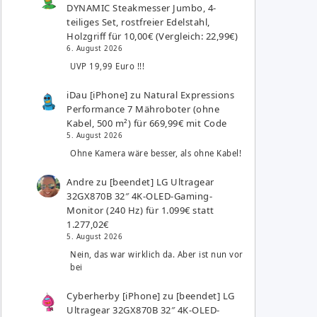
DYNAMIC Steakmesser Jumbo, 4-
teiliges Set, rostfreier Edelstahl,
Holzgriff für 10,00€ (Vergleich: 22,99€)
6. August 2026
UVP 19,99 Euro !!!
iDau [iPhone]
zu
Natural Expressions
Performance 7 Mähroboter (ohne
Kabel, 500 m²) für 669,99€ mit Code
5. August 2026
Ohne Kamera wäre besser, als ohne Kabel!
Andre
zu
[beendet] LG Ultragear
32GX870B 32″ 4K-OLED-Gaming-
Monitor (240 Hz) für 1.099€ statt
1.277,02€
5. August 2026
Nein, das war wirklich da. Aber ist nun vor
bei
Cyberherby [iPhone]
zu
[beendet] LG
Ultragear 32GX870B 32″ 4K-OLED-