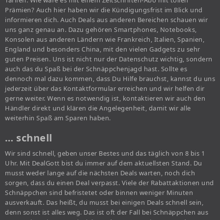
Tarifen. Wie wäre es mit einem Zeitschriften-Abo mit tollen
Prämien? Auch hier haben wir die Kündigungsfrist im Blick und
informieren dich. Auch Deals aus anderen Bereichen schauen wir
uns ganz genau an. Dazu gehören Smartphones, Notebooks,
Konsolen aus anderen Ländern wie Frankreich, Italien, Spanien,
England und besonders China, mit den vielen Gadgets zu sehr
guten Preisen. Uns ist nicht nur der Datenschutz wichtig, sondern
auch das du Spaß bei der Schnäppchenjagd hast. Sollte es
dennoch mal dazu kommen, dass Du Hilfe brauchst, kannst du uns
jederzeit über das Kontaktformular erreichen und wir helfen dir
gerne weiter. Wenn es notwendig ist, kontaktieren wir auch den
Händler direkt und klären die Angelegenheit, damit wir alle
weiterhin Spaß am Sparen haben.
… schnell
Wir sind schnell, geben unser Bestes und das täglich von 8 bis 1
Uhr. Mit DealGott bist du immer auf dem aktuellsten Stand. Du
musst weder lange auf die nächsten Deals warten, noch dich
sorgen, dass du einen Deal verpasst. Viele der Rabattaktionen und
Schnäppchen sind befristetet oder binnen weniger Minuten
ausverkauft. Das heißt, du musst bei einigen Deals schnell sein,
denn sonst ist alles weg. Das ist oft der Fall bei Schnäppchen aus