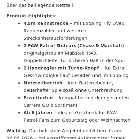
über das beiliegende Netzteil.
Produkt-Highlights:
4,9m Rennstrecke
– mit Looping, Fly Over,
Rundenzähler und weiteren
Streckenherausforderungen
2 PAW Patrol Slotcars (Chase & Marshall)
–
originalgetreu im Maßstab 1:43,
Doppelschleifer für sicheren Halt in der Spur
2 Handregler mit Turbo-Knopf
– für Extra-
Geschwindigkeit auf Geraden und im Looping
Netzteilbetrieb
– kein Batteriebedarf,
dauerhafter Spielspaß ohne Unterbrechung
Erweiterbar
– kompatibel mit dem gesamten
Carrera GO!!! Sortiment
Ab 6 Jahren
– ideales Geschenk für PAW
Patrol-Fans zum Geburtstag oder Weihnachten
Wichtig:
Das befristete Angebot endet bereits am
06.06.2026 – bei vergriffenem Aktionsvorrat früher.