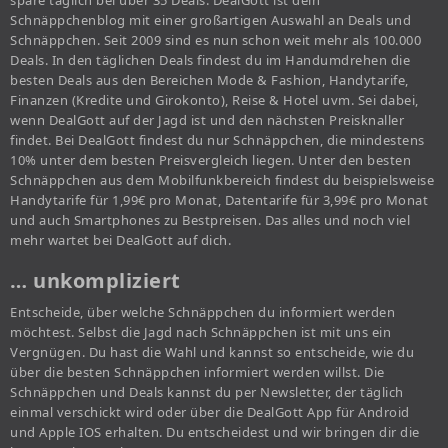
spare täglich bei über 35 Deals. DealGott ist dein
Schnäppchenblog mit einer großartigen Auswahl an Deals und
Schnäppchen. Seit 2009 sind es nun schon weit mehr als 100.000
Deals. In den täglichen Deals findest du im Handumdrehen die
besten Deals aus den Bereichen Mode & Fashion, Handytarife,
Finanzen (Kredite und Girokonto), Reise & Hotel uvm. Sei dabei,
wenn DealGott auf der Jagd ist und den nächsten Preisknaller
findet. Bei DealGott findest du nur Schnäppchen, die mindestens
10% unter dem besten Preisvergleich liegen. Unter den besten
Schnäppchen aus dem Mobilfunkbereich findest du beispielsweise
Handytarife für 1,99€ pro Monat, Datentarife für 3,99€ pro Monat
und auch Smartphones zu Bestpreisen. Das alles und noch viel
mehr wartet bei DealGott auf dich.
… unkompliziert
Entscheide, über welche Schnäppchen du informiert werden
möchtest. Selbst die Jagd nach Schnäppchen ist mit uns ein
Vergnügen. Du hast die Wahl und kannst so entscheide, wie du
über die besten Schnäppchen informiert werden willst. Die
Schnäppchen und Deals kannst du per Newsletter, der täglich
einmal verschickt wird oder über die DealGott App für Android
und Apple IOS erhalten. Du entscheidest und wir bringen dir die