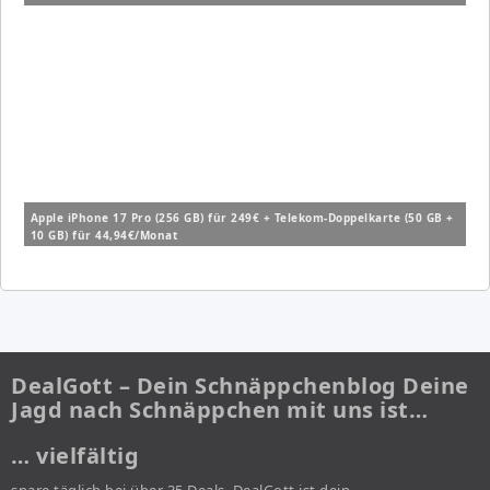
Apple iPhone 17 Pro (256 GB) für 249€ + Telekom-Doppelkarte (50 GB +
10 GB) für 44,94€/Monat
DealGott – Dein Schnäppchenblog Deine
Jagd nach Schnäppchen mit uns ist…
… vielfältig