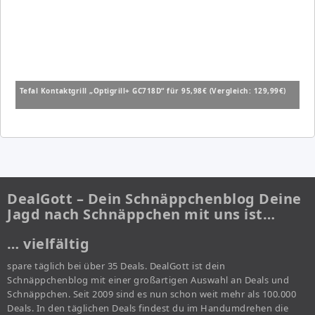
Tefal Kontaktgrill „Optigrill+ GC718D“ für 95,98€ (Vergleich: 129,99€)
DealGott – Dein Schnäppchenblog Deine
Jagd nach Schnäppchen mit uns ist…
… vielfältig
spare täglich bei über 35 Deals. DealGott ist dein
Schnäppchenblog mit einer großartigen Auswahl an Deals und
Schnäppchen. Seit 2009 sind es nun schon weit mehr als 100.000
Deals. In den täglichen Deals findest du im Handumdrehen die