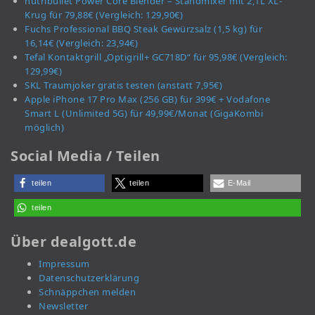
nutribullet Power Core Blender – Standmixer mit 2,1L XL-
Krug für 79,88€ (Vergleich: 129,90€)
Fuchs Professional BBQ Steak Gewürzsalz (1,5 kg) für
16,14€ (Vergleich: 23,94€)
Tefal Kontaktgrill „Optigrill+ GC718D“ für 95,98€ (Vergleich:
129,99€)
SKL Traumjoker gratis testen (anstatt 7,95€)
Apple iPhone 17 Pro Max (256 GB) für 399€ + Vodafone
Smart L (Unlimited 5G) für 49,99€/Monat (GigaKombi
möglich)
Social Media / Teilen
teilen
teilen
E-Mail
teilen
Über dealgott.de
Impressum
Datenschutzerklärung
Schnäppchen melden
Newsletter