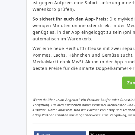
ist gegen Aufpreis eine Sofort-Lieferung inne
Warenkorb prüfen).
So sichert ihr euch den App-Preis:
Die myMediaM
wenigen Minuten online oder direkt in der M
genügt es, in der App eingeloggt zu sein (onli
automatisch im Warenkorb.
Wer eine neue Heißluftfritteuse mit zwei sepa
Pommes, Lachs, Hähnchen und Gemüse sucht, b
MediaMarkt dank MwSt-Aktion in der App rund 
besten Preise für die smarte Doppelkammer-Fri
Zu
Wenn du über „zum Angebot“ ein Produkt kaufst oder Dienstleis
Vergütung. Für dich entstehen dabei keinerlei Mehrkosten und 
Auswahl. Unter anderem sind wir Partner von eBay und Amazon. 
eBay-Partner erhalten wir möglicherweise eine Vergütung, wenn
teilen
teilen