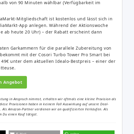
rhalb von 90 Minuten wählbar (Verfügbarkeit im
arkt-Mitgliedschaft ist kostenlos und lässt sich in
ediaMarkt-App anlegen. Während der Aktionswoche
ne ab heute 20 Uhr) – der Rabatt erscheint dann
raten Garkammern für die parallele Zubereitung von
ekommt mit der Cosori Turbo Tower Pro Smart bei
49€ unter dem aktuellen Idealo-Bestpreis – einer der
tteuse.
m Angebot
tung in Anspruch nimmst, erhalten wir oftmals eine kleine Provision als
diese Provisionen haben in keinem Fall Auswirkung auf unsere Deal-
Als Amazon-Partner verdienen wir an qualifizierten Verkäufen. Als
 Du einen Kauf tätigst.
E-Mail
teilen