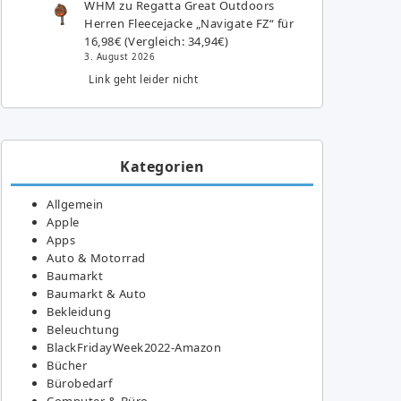
WHM
zu
Regatta Great Outdoors
Herren Fleecejacke „Navigate FZ“ für
16,98€ (Vergleich: 34,94€)
3. August 2026
Link geht leider nicht
Kategorien
Allgemein
Apple
Apps
Auto & Motorrad
Baumarkt
Baumarkt & Auto
Bekleidung
Beleuchtung
BlackFridayWeek2022-Amazon
Bücher
Bürobedarf
Computer & Büro