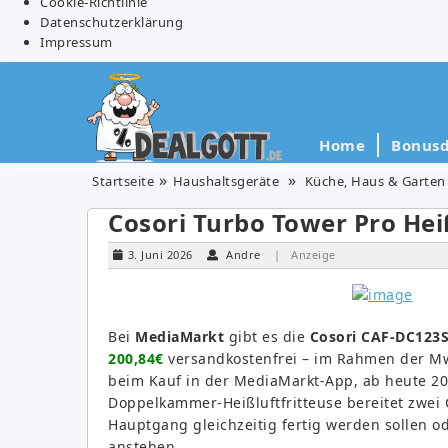
Cookie-Richtlinie
Datenschutzerklärung
Impressum
Home
Bonusd
Startseite
Haushaltsgeräte
Küche, Haus & Garten
Cosori Turbo Tower Pro Heiß
3. Juni 2026
Andre
| Anzeige
Bei
MediaMarkt
gibt es die
Cosori CAF-DC123S
200,84€
versandkostenfrei – im Rahmen der Mw
beim Kauf in der MediaMarkt-App, ab heute 20
Doppelkammer-Heißluftfritteuse bereitet zwei G
Hauptgang gleichzeitig fertig werden sollen o
anstehen.