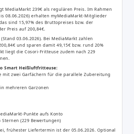
igt MediaMarkt 239€ als regulären Preis. Im Rahmen
bis 08.06.2026) erhalten myMediaMarkt-Mitglieder
das sind 15,97% des Bruttopreises bzw. der
er Preis auf 200,84€.
(Stand 03.06.2026). Bei MediaMarkt zahlen
200,84€ und sparen damit 49,15€ bzw. rund 20%
t liegt die Cosori-Fritteuse zudem nach 229
rnen.
o Smart Heißluftfritteuse:
 mit zwei Garfächern für die parallele Zubereitung
 in mehreren Garzonen
MediaMarkt-Punkte aufs Konto
5 Sternen (229 Bewertungen)
i, frühester Liefertermin ist der 05.06.2026. Optional