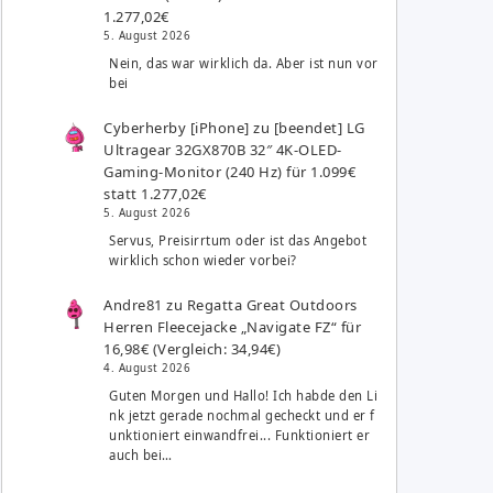
1.277,02€
5. August 2026
Nein, das war wirklich da. Aber ist nun vor
bei
Cyberherby [iPhone]
zu
[beendet] LG
Ultragear 32GX870B 32″ 4K-OLED-
Gaming-Monitor (240 Hz) für 1.099€
statt 1.277,02€
5. August 2026
Servus, Preisirrtum oder ist das Angebot
wirklich schon wieder vorbei?
Andre81
zu
Regatta Great Outdoors
Herren Fleecejacke „Navigate FZ“ für
16,98€ (Vergleich: 34,94€)
4. August 2026
Guten Morgen und Hallo! Ich habde den Li
nk jetzt gerade nochmal gecheckt und er f
unktioniert einwandfrei... Funktioniert er
auch bei…