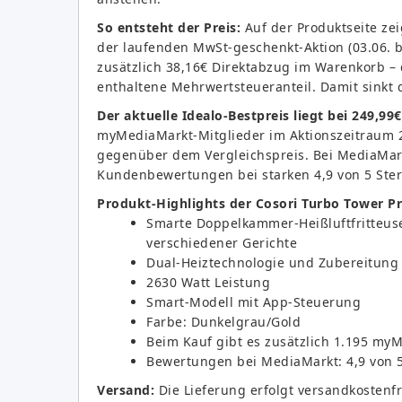
So entsteht der Preis:
Auf der Produktseite ze
der laufenden MwSt-geschenkt-Aktion (03.06. 
zusätzlich 38,16€ Direktabzug im Warenkorb – 
enthaltene Mehrwertsteueranteil. Damit sinkt d
Der aktuelle Idealo-Bestpreis liegt bei 249,99€
myMediaMarkt-Mitglieder im Aktionszeitraum 
gegenüber dem Vergleichspreis. Bei MediaMark
Kundenbewertungen bei starken 4,9 von 5 Ste
Produkt-Highlights der Cosori Turbo Tower Pr
Smarte Doppelkammer-Heißluftfritteuse
verschiedener Gerichte
Dual-Heiztechnologie und Zubereitung
2630 Watt Leistung
Smart-Modell mit App-Steuerung
Farbe: Dunkelgrau/Gold
Beim Kauf gibt es zusätzlich 1.195 my
Bewertungen bei MediaMarkt: 4,9 von 
Versand:
Die Lieferung erfolgt versandkostenfre