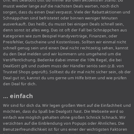
Uhr. Mit DealGott bist du immer auf dem aktuellsten Stand. Du
musst weder lange auf die nächsten Deals warten, noch dich
sorgen, dass du einen Deal verpasst. Viele der Rabattaktionen und
Schnäppchen sind befristetet oder binnen weniger Minuten
ausverkauft. Das heißt, du musst bei einigen Deals schnell sein,
denn sonst ist alles weg. Das ist oft der Fall bei Schnäppchen aus
Kategorien wie zum Beispiel Handyverträge, Finanzen, oder
Preisfehler, Gutscheine und Kostenloses. Sollten wir einmal nicht
schnell genug sein und einen Deal nicht rechtzeitig sehen, kannst
du den Deal melden und wir kümmern uns umgehend um die
Veröffentlichung. Bedenke dabei immer die 10% Regel, die bei
DealGott gilt und zudem muss der Händler seriös sein (z.B. von
Trusted Shops geprüft). Solltest du dir mal nicht sicher sein, ob der
Deal gut ist, kannst du uns gerne um Hilfe bitten und wie prüfen
den Deal für dich.
… einfach
Wir sind für dich da. Wir legen großen Wert auf die Einfachheit und
möchten, dass du Spaß bei Dealgott hast. Die Webseite wird so
einfach wie möglich gehalten ohne großen Schnick Schnack. Wir
verzichten auf die Einblendung von Popups oder Ähnliches. Die
Benutzerfreundlichkeit ist für uns einer der wichtigsten Faktoren