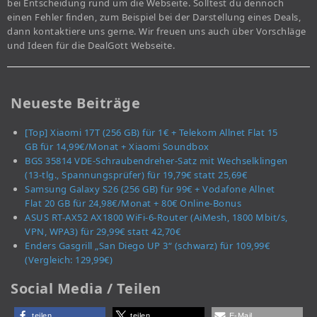
bei Entscheidung rund um die Webseite. Solltest du dennoch
einen Fehler finden, zum Beispiel bei der Darstellung eines Deals,
dann kontaktiere uns gerne. Wir freuen uns auch über Vorschläge
und Ideen für die DealGott Webseite.
Neueste Beiträge
[Top] Xiaomi 17T (256 GB) für 1€ + Telekom Allnet Flat 15
GB für 14,99€/Monat + Xiaomi Soundbox
BGS 35814 VDE-Schraubendreher-Satz mit Wechselklingen
(13-tlg., Spannungsprüfer) für 19,79€ statt 25,69€
Samsung Galaxy S26 (256 GB) für 99€ + Vodafone Allnet
Flat 20 GB für 24,98€/Monat + 80€ Online-Bonus
ASUS RT-AX52 AX1800 WiFi-6-Router (AiMesh, 1800 Mbit/s,
VPN, WPA3) für 29,99€ statt 42,70€
Enders Gasgrill „San Diego UP 3“ (schwarz) für 109,99€
(Vergleich: 129,99€)
Social Media / Teilen
teilen
teilen
E-Mail