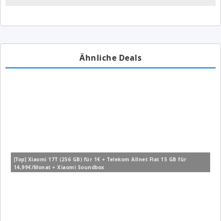
Ähnliche Deals
[Top] Xiaomi 17T (256 GB) für 1€ + Telekom Allnet Flat 15 GB für
14,99€/Monat + Xiaomi Soundbox