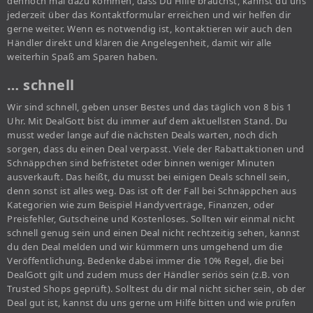
dennoch mal dazu kommen, dass Du Hilfe brauchst, kannst du uns
jederzeit über das Kontaktformular erreichen und wir helfen dir
gerne weiter. Wenn es notwendig ist, kontaktieren wir auch den
Händler direkt und klären die Angelegenheit, damit wir alle
weiterhin Spaß am Sparen haben.
… schnell
Wir sind schnell, geben unser Bestes und das täglich von 8 bis 1
Uhr. Mit DealGott bist du immer auf dem aktuellsten Stand. Du
musst weder lange auf die nächsten Deals warten, noch dich
sorgen, dass du einen Deal verpasst. Viele der Rabattaktionen und
Schnäppchen sind befristetet oder binnen weniger Minuten
ausverkauft. Das heißt, du musst bei einigen Deals schnell sein,
denn sonst ist alles weg. Das ist oft der Fall bei Schnäppchen aus
Kategorien wie zum Beispiel Handyverträge, Finanzen, oder
Preisfehler, Gutscheine und Kostenloses. Sollten wir einmal nicht
schnell genug sein und einen Deal nicht rechtzeitig sehen, kannst
du den Deal melden und wir kümmern uns umgehend um die
Veröffentlichung. Bedenke dabei immer die 10% Regel, die bei
DealGott gilt und zudem muss der Händler seriös sein (z.B. von
Trusted Shops geprüft). Solltest du dir mal nicht sicher sein, ob der
Deal gut ist, kannst du uns gerne um Hilfe bitten und wie prüfen