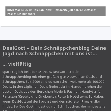
HIGH Mobile 5G im Telekom-Netz: Flex-Tarife jetzt ab 9,99€/Monat
(monatlich kündbar)
DealGott – Dein Schnäppchenblog Deine
Jagd nach Schnäppchen mit uns ist…
… vielfältig
spare täglich bei über 35 Deals. DealGott ist dein
Schnäppchenblog mit einer großartigen Auswahl an Deals und
Schnäppchen. Seit 2009 sind es nun schon weit mehr als 100.000
Deals. In den täglichen Deals findest du im Handumdrehen die
besten Deals aus den Bereichen Mode & Fashion, Handytarife,
Finanzen (Kredite und Girokonto), Reise & Hotel uvm. Sei dabei,
wenn DealGott auf der Jagd ist und den nächsten Preisknaller
findet. Bei DealGott findest du nur Schnäppchen, die mindestens