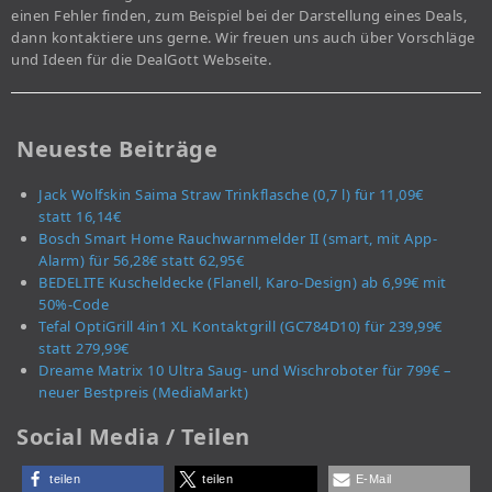
einen Fehler finden, zum Beispiel bei der Darstellung eines Deals,
dann kontaktiere uns gerne. Wir freuen uns auch über Vorschläge
und Ideen für die DealGott Webseite.
Neueste Beiträge
Jack Wolfskin Saima Straw Trinkflasche (0,7 l) für 11,09€
statt 16,14€
Bosch Smart Home Rauchwarnmelder II (smart, mit App-
Alarm) für 56,28€ statt 62,95€
BEDELITE Kuscheldecke (Flanell, Karo-Design) ab 6,99€ mit
50%-Code
Tefal OptiGrill 4in1 XL Kontaktgrill (GC784D10) für 239,99€
statt 279,99€
Dreame Matrix 10 Ultra Saug- und Wischroboter für 799€ –
neuer Bestpreis (MediaMarkt)
Social Media / Teilen
teilen
teilen
E-Mail