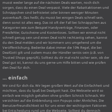
musst weder lange auf die nächsten Deals warten, noch dich
sorgen, dass du einen Deal verpasst. Viele der Rabattaktionen und
Schnäppchen sind befristetet oder binnen weniger Minuten
ausverkauft. Das heißt, du musst bei einigen Deals schnell sein,
denn sonst ist alles weg. Das ist oft der Fall bei Schnäppchen aus
Kategorien wie zum Beispiel Handyverträge, Finanzen, oder
Preisfehler, Gutscheine und Kostenloses. Sollten wir einmal nicht
schnell genug sein und einen Deal nicht rechtzeitig sehen, kannst
du den Deal melden und wir kümmern uns umgehend um die
Veröffentlichung. Bedenke dabei immer die 10% Regel, die bei
DealGott gilt und zudem muss der Händler seriös sein (z.B. von
Trusted Shops geprüft). Solltest du dir mal nicht sicher sein, ob der
Deal gut ist, kannst du uns gerne um Hilfe bitten und wie prüfen
den Deal für dich.
… einfach
Wir sind für dich da. Wir legen großen Wert auf die Einfachheit und
möchten, dass du Spaß bei Dealgott hast. Die Webseite wird so
einfach wie möglich gehalten ohne großen Schnick Schnack. Wir
verzichten auf die Einblendung von Popups oder Ähnliches. Die
Benutzerfreundlichkeit ist für uns einer der wichtigsten Faktoren
bei Entscheidung rund um die Webseite. Solltest du dennoch