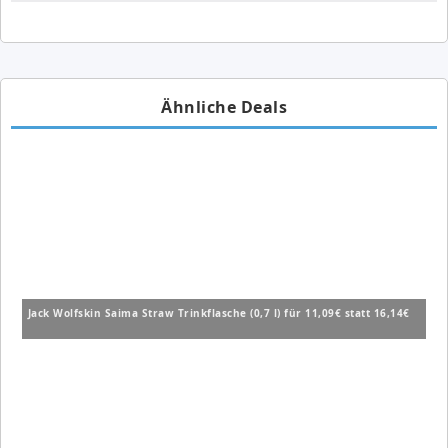
Ähnliche Deals
Jack Wolfskin Saima Straw Trinkflasche (0,7 l) für 11,09€ statt 16,14€