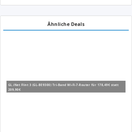
Ähnliche Deals
GL.iNet Flint 3 (GL-BE9300) Tri-Band Wi-Fi-7-Router für 178,49€ statt
209,90€