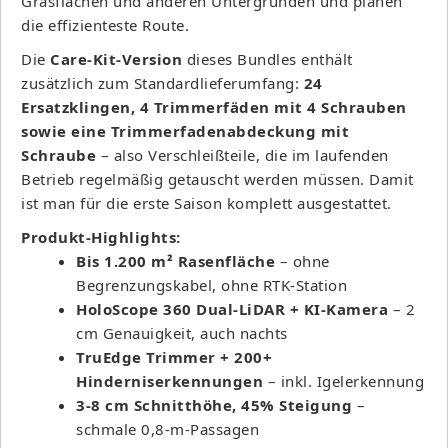
Grasflächen und anderen Untergründen und planen
die effizienteste Route.
Die
Care-Kit-Version
dieses Bundles enthält
zusätzlich zum Standardlieferumfang:
24
Ersatzklingen, 4 Trimmerfäden mit 4 Schrauben
sowie eine Trimmerfadenabdeckung mit
Schraube
– also Verschleißteile, die im laufenden
Betrieb regelmäßig getauscht werden müssen. Damit
ist man für die erste Saison komplett ausgestattet.
Produkt-Highlights:
Bis 1.200 m² Rasenfläche
– ohne
Begrenzungskabel, ohne RTK-Station
HoloScope 360 Dual-LiDAR + KI-Kamera
– 2
cm Genauigkeit, auch nachts
TruEdge Trimmer + 200+
Hinderniserkennungen
– inkl. Igelerkennung
3-8 cm Schnitthöhe, 45% Steigung
–
schmale 0,8-m-Passagen