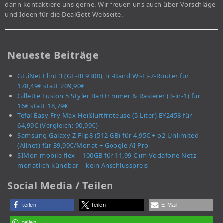
dann kontaktiere uns gerne. Wir freuen uns auch über Vorschläge
und Ideen für die DealGott Webseite.
Neueste Beiträge
GL.iNet Flint 3 (GL-BE9300) Tri-Band Wi-Fi-7-Router für
178,49€ statt 209,90€
Gillette Fusion 5 Styler Barttrimmer & Rasierer (3-in-1) für
16€ statt 18,79€
Tefal Easy Fry Max Heißluftfritteuse (5 Liter) EY2458 für
64,99€ (Vergleich: 90,99€)
Samsung Galaxy Z Flip8 (512 GB) für 4,95€ + o2 Unlimited
(Allnet) für 39,99€/Monat + Google AI Pro
SIMon mobile flex – 100GB für 11,99 € im Vodafone Netz –
monatlich kündbar – kein Anschlusspreis
Social Media / Teilen
teilen
teilen
E-Mail
teilen